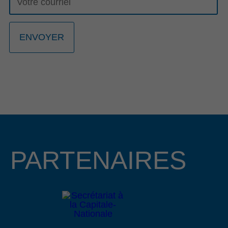
23 mars 2026
GALA RECONNAISSANCE 2026: UNE
23E ÉDITION PORTÉE PAR L’HÉRITAGE
ET LA RELÈVE ENTREPRENEURIALE
La 23e édition du Gala Reconnaissance de la Côte-de-
Beaupré est de retour pour célébrer l’engagement, la
passion et l’excellence des entrepreneurs, organisations et
bâtisseurs qui contribuent au dynamisme de la communauté
d’affaires de la région. Cette année, nous avons le plaisir
d’annoncer que Mme Lucie Boies et M. Mathieu
Longchamps, copropriétaire et directeur général des
PARTENAIRES
entreprises BMR R. Boies de Beaupré et de Château-
Richer, assureront la coprésidence d’honneur de cet
événement prestigieux qui se tiendra le 15 octobre 2026 au
Centre des congrès Mont-Sainte-Anne.
Lire le communiqué