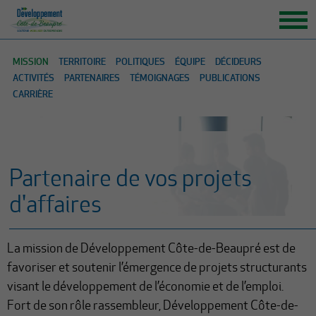
ACCUEIL
MISSION
TERRITOIRE
POLITIQUES
ÉQUIPE
DÉCIDEURS
ACTIVITÉS
PARTENAIRES
TÉMOIGNAGES
PUBLICATIONS
ORGANISATION
CARRIÈRE
GRANDS ENJEUX
ENTREPRENEURS INSPIRANTS
NOUVELLES
Partenaire de vos projets
NOUS JOINDRE
d'affaires
La mission de Développement Côte-de-Beaupré est de
favoriser et soutenir l’émergence de projets structurants
visant le développement de l’économie et de l’emploi.
Fort de son rôle rassembleur, Développement Côte-de-