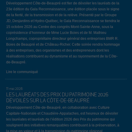
Développement Côte-de-Beaupré est fier de dévoiler les lauréats de la
23e édition du Gala Reconnaissance, une édition placée sous le signe
de la fierté, de la transmission et de la relève. Présenté par le Groupe
JD, Desjardins et Hydro-Québec, le Gala Reconnaissance se tiendra le
15 octobre 2026 au Centre des congrès Mont-Sainte-Anne, sous la
coprésidence d’honneur de Mme Lucie Boies et de M. Mathieu
Longchamps, copropriétaire directeur général des entreprises BMR R.
Boies de Beaupré et de Château-Richer. Cette soirée rendra hommage
à des entreprises, des organismes et des entrepreneurs dont les
réalisations contribuent au dynamisme et au rayonnement de la Côte-
de-Beaupré.
Lire le communiqué
11 mai 2026
LES LAURÉATS DES PRIX DU PATRIMOINE 2026
DÉVOILÉS SUR LA CÔTE-DE-BEAUPRÉ
Développement Côte-de-Beaupré, en collaboration avec Culture
Capitale-Nationale et Chaudière-Appalaches, est heureux de dévoiler
les lauréates et lauréats de l’édition 2026 des Prix du patrimoine qui
soulignent des initiatives remarquables contribuant à la préservation, à
la mise en valeur et à la transmission du patrimoine régional.