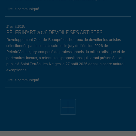
Lire le communiqué
21 avril 2026
PÈLERIN’ART 2026 DÉVOILE SES ARTISTES
Développement Côte-de-Beaupré est heureux de dévoiler les artistes
sélectionnés par le commissaire et le jury de l’édition 2026 de
Pèlerin’Art. Le jury, composé de professionnels du milieu artistique et de
partenaires locaux, a retenu trois propositions qui seront présentées au
public à Saint Ferréol-les-Neiges le 27 août 2026 dans un cadre naturel
exceptionnel.
Lire le communiqué
19 avril 2026
34E ÉDITION DE L’ÉVÈNEMENT EMPLOI CÔTE-DE-
BEAUPRÉ: LE BILAN
Lors de la 34e édition de l’Évènement Emploi Côte-de-Beaupré, qui
s’est déroulé le jeudi 26 mars dernier au Centre communautaire de
L’Ange-Gardien, 147 chercheurs d’emploi ont remis un nombre total de
209 curriculum vitae aux 29 entreprises et organismes présents. Notons