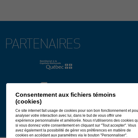
2026 au Centre des congrès Mont-Sainte-Anne.
Lire le communiqué
4 février 2026
PARTENAIRES
APPEL DE PROJETS EN DÉVELOPPEMENT CULTUREL
2026
La Municipalité régionale de comté (MRC) de La Côte-de-Beaupré,
Développement Côte-de-Beaupré et le ministère de la Culture et des
Communications, partenaires de l’Entente de développement culturel
2025-2027
, annoncent aujourd’hui un appel de projets visant le
développement culturel sur la Côte-de-Beaupré.
L’enveloppe financière s’inscrit dans le cadre de l’Entente de
Consentement aux fichiers témoins
développement culturel
2025-2027
conclue entre les partenaires.
(cookies)
Lire le communiqué
Ce site internet fait usage de cookies pour son bon fonctionnement et pou
analyser votre interaction avec lui, dans le but de vous offrir une
expérience personnalisée et améliorée. Nous n'utiliserons des cookies q
27 janvier 2026
si vous donnez votre consentement en cliquant sur "Tout accepter". Vous
PIERRE LAHOUD, PORTE-PAROLE DES PRIX DU
avez également la possibilité de gérer vos préférences en matière de
PATRIMOINE 2026
cookies en accédant aux paramètres via le bouton "Personnaliser".