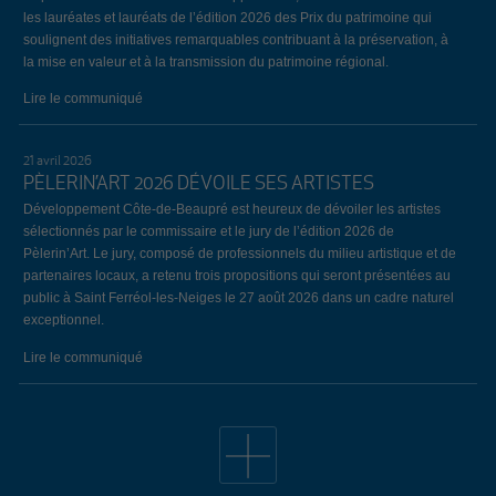
les lauréates et lauréats de l’édition 2026 des Prix du patrimoine qui
soulignent des initiatives remarquables contribuant à la préservation, à
la mise en valeur et à la transmission du patrimoine régional.
Lire le communiqué
21 avril 2026
PÈLERIN’ART 2026 DÉVOILE SES ARTISTES
Développement Côte-de-Beaupré est heureux de dévoiler les artistes
sélectionnés par le commissaire et le jury de l’édition 2026 de
Pèlerin’Art. Le jury, composé de professionnels du milieu artistique et de
partenaires locaux, a retenu trois propositions qui seront présentées au
public à Saint Ferréol-les-Neiges le 27 août 2026 dans un cadre naturel
exceptionnel.
Lire le communiqué
19 avril 2026
34E ÉDITION DE L’ÉVÈNEMENT EMPLOI CÔTE-DE-
BEAUPRÉ: LE BILAN
Lors de la 34e édition de l’Évènement Emploi Côte-de-Beaupré, qui