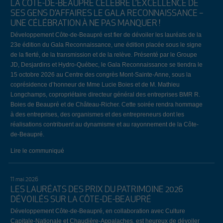
LA CÔTE-DE-BEAUPRÉ CÉLÈBRE L’EXCELLENCE DE
SES GENS D’AFFAIRES LE GALA RECONNAISSANCE –
UNE CÉLÉBRATION À NE PAS MANQUER !
Développement Côte-de-Beaupré est fier de dévoiler les lauréats de la
23e édition du Gala Reconnaissance, une édition placée sous le signe
de la fierté, de la transmission et de la relève. Présenté par le Groupe
JD, Desjardins et Hydro-Québec, le Gala Reconnaissance se tiendra le
15 octobre 2026 au Centre des congrès Mont-Sainte-Anne, sous la
coprésidence d’honneur de Mme Lucie Boies et de M. Mathieu
Longchamps, copropriétaire directeur général des entreprises BMR R.
Boies de Beaupré et de Château-Richer. Cette soirée rendra hommage
à des entreprises, des organismes et des entrepreneurs dont les
réalisations contribuent au dynamisme et au rayonnement de la Côte-
de-Beaupré.
Lire le communiqué
11 mai 2026
LES LAURÉATS DES PRIX DU PATRIMOINE 2026
DÉVOILÉS SUR LA CÔTE-DE-BEAUPRÉ
Développement Côte-de-Beaupré, en collaboration avec Culture
Capitale-Nationale et Chaudière-Appalaches, est heureux de dévoiler