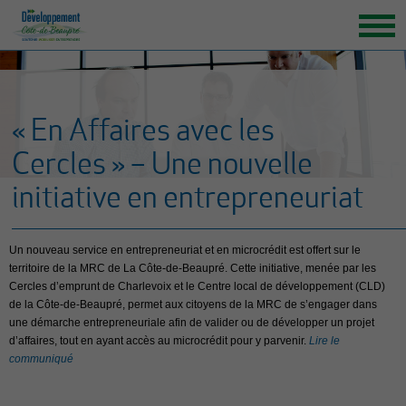
ACCUEIL
ORGANISATION
« En Affaires avec les
GRANDS ENJEUX
Cercles » – Une nouvelle
ENTREPRENEURS INSPIRANTS
initiative en entrepreneuriat
NOUVELLES
NOUS JOINDRE
Un nouveau service en entrepreneuriat et en microcrédit est offert sur le
territoire de la MRC de La Côte-de-Beaupré. Cette initiative, menée par les
Cercles d’emprunt de Charlevoix et le Centre local de développement (CLD)
de la Côte-de-Beaupré, permet aux citoyens de la MRC de s’engager dans
une démarche entrepreneuriale afin de valider ou de développer un projet
d’affaires, tout en ayant accès au microcrédit pour y parvenir.
Lire le
communiqué