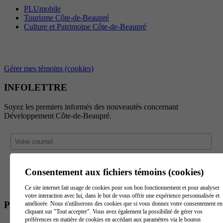
PLUmobile
Tourisme Côte-de-Beaupré
Culture et Patrimoine Côte-de-Beaupré
Gérer mes témoins (cookies)
INFOLETTRE
Soyez les premiers informés des nouveautés concernant
Développement Côte-de-Beaupré.
Consentement aux fichiers témoins (cookies)
Ce site internet fait usage de cookies pour son bon fonctionnement et pour analyser
votre interaction avec lui, dans le but de vous offrir une expérience personnalisée et
PARTENAIRES
améliorée. Nous n'utiliserons des cookies que si vous donnez votre consentement en
cliquant sur "Tout accepter". Vous avez également la possibilité de gérer vos
préférences en matière de cookies en accédant aux paramètres via le bouton