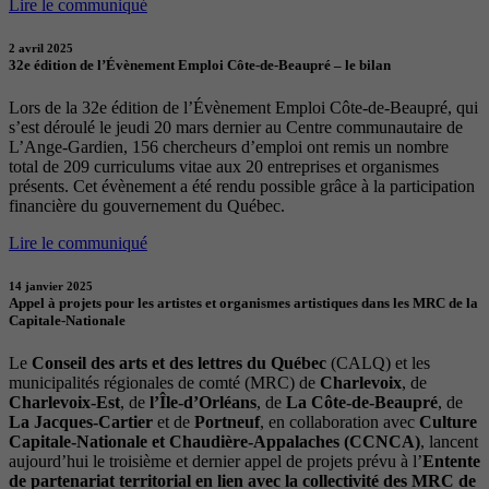
Lire le communiqué
2 avril 2025
32e édition de l’Évènement Emploi Côte-de-Beaupré – le bilan
Lors de la 32e édition de l’Évènement Emploi Côte-de-Beaupré, qui
s’est déroulé le jeudi 20 mars dernier au Centre communautaire de
L’Ange-Gardien, 156 chercheurs d’emploi ont remis un nombre
total de 209 curriculums vitae aux 20 entreprises et organismes
présents. Cet évènement a été rendu possible grâce à la participation
financière du gouvernement du Québec.
Lire le communiqué
14 janvier 2025
Appel à projets pour les artistes et organismes artistiques dans les MRC de la
Capitale-Nationale
Le
Conseil des arts et des lettres du Québec
(CALQ) et les
municipalités régionales de comté (MRC) de
Charlevoix
, de
Charlevoix-Est
, de
l’Île-d’Orléans
, de
La Côte-de-Beaupré
, de
La Jacques-Cartier
et de
Portneuf
, en collaboration avec
Culture
Capitale-Nationale et Chaudière-Appalaches (CCNCA)
, lancent
aujourd’hui le troisième et dernier appel de projets prévu à l’
Entente
de partenariat territorial en lien avec la collectivité des MRC de