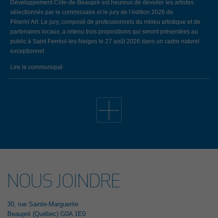
Développement Côte-de-Beaupré est heureux de dévoiler les artistes
sélectionnés par le commissaire et le jury de l’édition 2026 de
Pèlerin’Art. Le jury, composé de professionnels du milieu artistique et de
partenaires locaux, a retenu trois propositions qui seront présentées au
public à Saint Ferréol-les-Neiges le 27 août 2026 dans un cadre naturel
exceptionnel.
Lire le communiqué
19 avril 2026
34E ÉDITION DE L’ÉVÈNEMENT EMPLOI CÔTE-DE-
BEAUPRÉ: LE BILAN
Lors de la 34e édition de l’Évènement Emploi Côte-de-Beaupré, qui
s’est déroulé le jeudi 26 mars dernier au Centre communautaire de
L’Ange-Gardien, 147 chercheurs d’emploi ont remis un nombre total de
209 curriculum vitae aux 29 entreprises et organismes présents. Notons
que, parmi celles-ci, 7 entreprises ont pris part à l’évènement pour la
NOUS JOINDRE
première fois. Cet évènement a été rendu possible grâce à la
participation financière du gouvernement du Québec.
Lire le communiqué
30, rue Sainte-Marguerite
Beaupré (Québec) G0A 1E0