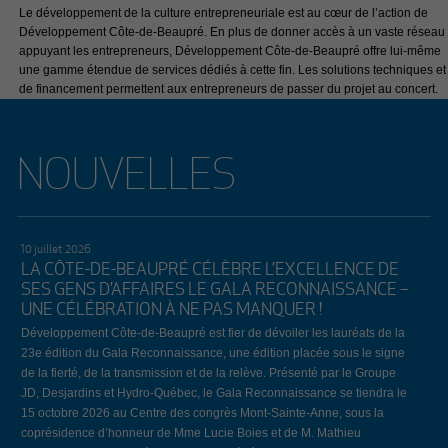
Le développement de la culture entrepreneuriale est au cœur de l’action de
Développement Côte-de-Beaupré. En plus de donner accès à un vaste réseau
appuyant les entrepreneurs, Développement Côte-de-Beaupré offre lui-même
une gamme étendue de services dédiés à cette fin. Les solutions techniques et
de financement permettent aux entrepreneurs de passer du projet au concert.
NOUVELLES
10 juillet 2026
LA CÔTE-DE-BEAUPRÉ CÉLÈBRE L’EXCELLENCE DE
SES GENS D’AFFAIRES LE GALA RECONNAISSANCE –
UNE CÉLÉBRATION À NE PAS MANQUER !
Développement Côte-de-Beaupré est fier de dévoiler les lauréats de la
23e édition du Gala Reconnaissance, une édition placée sous le signe
de la fierté, de la transmission et de la relève. Présenté par le Groupe
JD, Desjardins et Hydro-Québec, le Gala Reconnaissance se tiendra le
15 octobre 2026 au Centre des congrès Mont-Sainte-Anne, sous la
coprésidence d’honneur de Mme Lucie Boies et de M. Mathieu