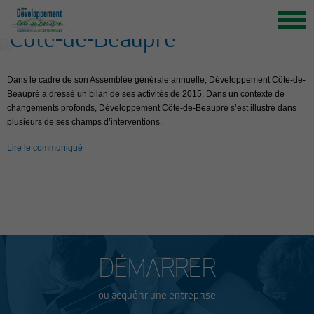
Bilan 2015 de Développement
Côte-de-Beaupré
ACCUEIL
Dans le cadre de son Assemblée générale annuelle, Développement Côte-de-
ORGANISATION
Beaupré a dressé un bilan de ses activités de 2015. Dans un contexte de
GRANDS ENJEUX
changements profonds, Développement Côte-de-Beaupré s’est illustré dans
plusieurs de ses champs d’interventions.
ENTREPRENEURS INSPIRANTS
Lire le communiqué
NOUVELLES
NOUS JOINDRE
DÉMARRER
ou acquérir une entreprise