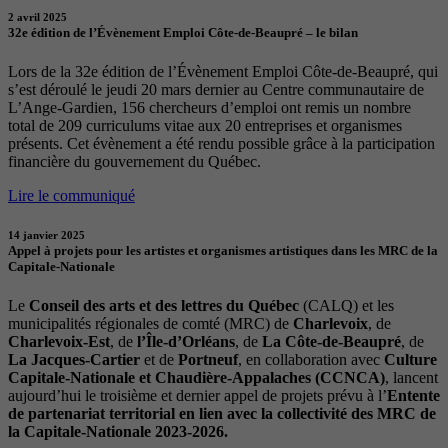
2 avril 2025
32e édition de l’Évènement Emploi Côte-de-Beaupré – le bilan
Lors de la 32e édition de l’Évènement Emploi Côte-de-Beaupré, qui
s’est déroulé le jeudi 20 mars dernier au Centre communautaire de
L’Ange-Gardien, 156 chercheurs d’emploi ont remis un nombre
total de 209 curriculums vitae aux 20 entreprises et organismes
présents. Cet évènement a été rendu possible grâce à la participation
financière du gouvernement du Québec.
Lire le communiqué
14 janvier 2025
Appel à projets pour les artistes et organismes artistiques dans les MRC de la
Capitale-Nationale
Le
Conseil des arts et des lettres du Québec
(CALQ) et les
municipalités régionales de comté (MRC) de
Charlevoix
, de
Charlevoix-Est
, de
l’Île-d’Orléans
, de
La Côte-de-Beaupré
, de
La Jacques-Cartier
et de
Portneuf
, en collaboration avec
Culture
Capitale-Nationale et Chaudière-Appalaches (CCNCA)
, lancent
aujourd’hui le troisième et dernier appel de projets prévu à l’
Entente
de partenariat territorial en lien avec la collectivité des MRC de
la Capitale-Nationale 2023-2026.