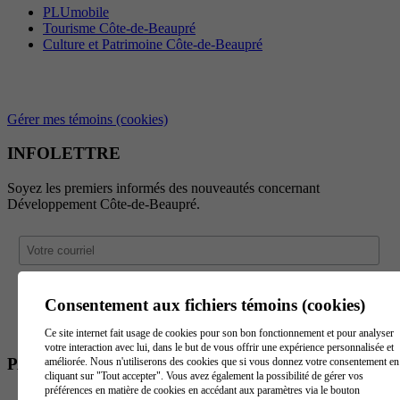
PLUmobile
Tourisme Côte-de-Beaupré
Culture et Patrimoine Côte-de-Beaupré
Gérer mes témoins (cookies)
INFOLETTRE
Soyez les premiers informés des nouveautés concernant
Développement Côte-de-Beaupré.
Consentement aux fichiers témoins (cookies)
Ce site internet fait usage de cookies pour son bon fonctionnement et pour analyser
votre interaction avec lui, dans le but de vous offrir une expérience personnalisée et
PARTENAIRES
améliorée. Nous n'utiliserons des cookies que si vous donnez votre consentement en
cliquant sur "Tout accepter". Vous avez également la possibilité de gérer vos
préférences en matière de cookies en accédant aux paramètres via le bouton