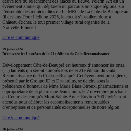
dérivé lors du relâchement des glaces du fleuve. Pèlerin’Art est un
événement annuel qui déploiera un parcours artistique régional sur
l’ensemble des municipalités de La MRC de La Côte-de-Beaupré au
fil des ans. Pour l’édition 2025, le circuit s’installera donc à
Château-Richer, le tout premier village rural organisé de la
Nouvelle-France !
Lire le communiqué
19 juillet 2024
Découvrez les Lauréats de la 21e édition du Gala Reconnaissance
Développement Côte-de-Beaupré est heureux d’annoncer les onze
(11) lauréats qui seront honorés lors de la 21e édition du Gala
Reconnaissance de la Côte-de-Beaupré. Cet événement prestigieux,
présenté par le Groupe JD et Desjardins, se tiendra sous la
présidence d’honneur de Mme Marie Blais-Giroux, pharmacienne et
copropriétaire de la pharmacie Jean Coutu, le 7 novembre prochain
au Centre des congrès Mont-Sainte-Anne. Environ 300 invités sont
attendus pour célébrer les accomplissements remarquables
d’entreprises et de personnalités exceptionnelles de notre région.
Lire le communiqué
10 juillet 2024