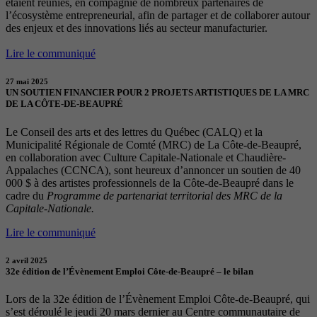
étaient réunies, en compagnie de nombreux partenaires de
l’écosystème entrepreneurial, afin de partager et de collaborer autour
des enjeux et des innovations liés au secteur manufacturier.
Lire le communiqué
27 mai 2025
UN SOUTIEN FINANCIER POUR 2 PROJETS ARTISTIQUES DE LA MRC
DE LA CÔTE-DE-BEAUPRÉ
Le Conseil des arts et des lettres du Québec (CALQ) et la
Municipalité Régionale de Comté (MRC) de La Côte-de-Beaupré,
en collaboration avec Culture Capitale-Nationale et Chaudière-
Appalaches (CCNCA), sont heureux d’annoncer un soutien de 40
000 $ à des artistes professionnels de la Côte-de-Beaupré dans le
cadre du
Programme de partenariat territorial des MRC de la
Capitale-Nationale.
Lire le communiqué
2 avril 2025
32e édition de l’Évènement Emploi Côte-de-Beaupré – le bilan
Lors de la 32e édition de l’Évènement Emploi Côte-de-Beaupré, qui
s’est déroulé le jeudi 20 mars dernier au Centre communautaire de