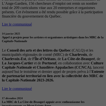
L’Ange-Gardien, 156 chercheurs d’emploi ont remis un nombre
total de 209 curriculums vitae aux 20 entreprises et organismes
présents. Cet évènement a été rendu possible grâce à la participation
financière du gouvernement du Québec.
Lire le communiqué
14 janvier 2025
Appel à projets pour les artistes et organismes artistiques dans les MRC de la
Capitale-Nationale
Le
Conseil des arts et des lettres du Québec
(CALQ) et les
municipalités régionales de comté (MRC) de
Charlevoix
, de
Charlevoix-Est
, de
l’Île-d’Orléans
, de
La Côte-de-Beaupré
, de
La Jacques-Cartier
et de
Portneuf
, en collaboration avec
Culture
Capitale-Nationale et Chaudière-Appalaches (CCNCA)
, lancent
aujourd’hui le troisième et dernier appel de projets prévu à l’
Entente
de partenariat territorial en lien avec la collectivité des MRC de
la Capitale-Nationale 2023-2026.
Lire le communiqué
17 décembre 2024
La MRC de La Côte-de-Beaupré appuie avec enthousiasme les
investissements au Mont-Sainte-Anne