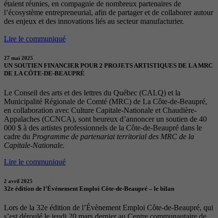
étaient réunies, en compagnie de nombreux partenaires de
l’écosystème entrepreneurial, afin de partager et de collaborer autour
des enjeux et des innovations liés au secteur manufacturier.
Lire le communiqué
27 mai 2025
UN SOUTIEN FINANCIER POUR 2 PROJETS ARTISTIQUES DE LA MRC
DE LA CÔTE-DE-BEAUPRÉ
Le Conseil des arts et des lettres du Québec (CALQ) et la
Municipalité Régionale de Comté (MRC) de La Côte-de-Beaupré,
en collaboration avec Culture Capitale-Nationale et Chaudière-
Appalaches (CCNCA), sont heureux d’annoncer un soutien de 40
000 $ à des artistes professionnels de la Côte-de-Beaupré dans le
cadre du
Programme de partenariat territorial des MRC de la
Capitale-Nationale.
Lire le communiqué
2 avril 2025
32e édition de l’Évènement Emploi Côte-de-Beaupré – le bilan
Lors de la 32e édition de l’Évènement Emploi Côte-de-Beaupré, qui
s’est déroulé le jeudi 20 mars dernier au Centre communautaire de