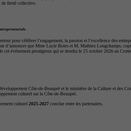
de fierté collective.
entrepreneuriale
tour pour célébrer l’engagement, la passion et l’excellence des entrep
laisir d’annoncer que Mme Lucie Boies et M. Mathieu Longchamps, copro
de cet événement prestigieux qui se tiendra le 15 octobre 2026 au Cen
veloppement Côte-de-Beaupré et le ministère de la Culture et des Com
loppement culturel sur la Côte-de-Beaupré.
ppement culturel
2025-2027
conclue entre les partenaires.