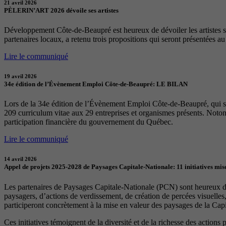
21 avril 2026
PÈLERIN’ART 2026 dévoile ses artistes
Développement Côte-de-Beaupré est heureux de dévoiler les artistes sél
partenaires locaux, a retenu trois propositions qui seront présentées a
Lire le communiqué
19 avril 2026
34e édition de l’Évènement Emploi Côte-de-Beaupré: LE BILAN
Lors de la 34e édition de l’Évènement Emploi Côte-de-Beaupré, qui s
209 curriculum vitae aux 29 entreprises et organismes présents. Notons
participation financière du gouvernement du Québec.
Lire le communiqué
14 avril 2026
Appel de projets 2025-2028 de Paysages Capitale-Nationale: 11 initiatives mise
Les partenaires de Paysages Capitale-Nationale (PCN) sont heureux d’a
paysagers, d’actions de verdissement, de création de percées visuelles
participeront concrètement à la mise en valeur des paysages de la Capita
Ces initiatives témoignent de la diversité et de la richesse des actions