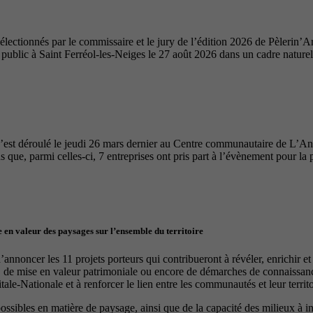
ectionnés par le commissaire et le jury de l’édition 2026 de Pèlerin’Ar
u public à Saint Ferréol-les-Neiges le 27 août 2026 dans un cadre nature
’est déroulé le jeudi 26 mars dernier au Centre communautaire de L’A
 que, parmi celles-ci, 7 entreprises ont pris part à l’évènement pour la 
 en valeur des paysages sur l’ensemble du territoire
nnoncer les 11 projets porteurs qui contribueront à révéler, enrichir e
, de mise en valeur patrimoniale ou encore de démarches de connaissance
le-Nationale et à renforcer le lien entre les communautés et leur territo
 possibles en matière de paysage, ainsi que de la capacité des milieux à 