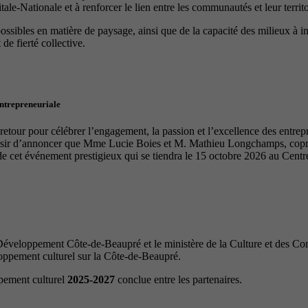
le-Nationale et à renforcer le lien entre les communautés et leur territo
 possibles en matière de paysage, ainsi que de la capacité des milieux à 
de fierté collective.
entrepreneuriale
tour pour célébrer l’engagement, la passion et l’excellence des entrep
laisir d’annoncer que Mme Lucie Boies et M. Mathieu Longchamps, copro
de cet événement prestigieux qui se tiendra le 15 octobre 2026 au Cen
veloppement Côte-de-Beaupré et le ministère de la Culture et des Com
loppement culturel sur la Côte-de-Beaupré.
ppement culturel
2025-2027
conclue entre les partenaires.