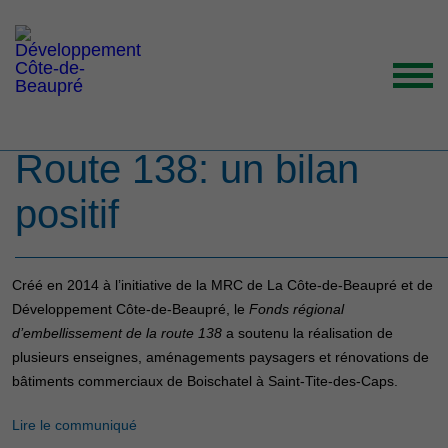
Le Fonds régional
d’embellissement de la
Route 138: un bilan
ACCUEIL
positif
ORGANISATION
GRANDS ENJEUX
ENTREPRENEURS INSPIRANTS
Créé en 2014 à l’initiative de la MRC de La Côte-de-Beaupré et de
Développement Côte-de-Beaupré, le
Fonds régional
NOUVELLES
d’embellissement de la route 138
a soutenu la réalisation de
NOUS JOINDRE
plusieurs enseignes, aménagements paysagers et rénovations de
bâtiments commerciaux de Boischatel à Saint-Tite-des-Caps.
Lire le communiqué