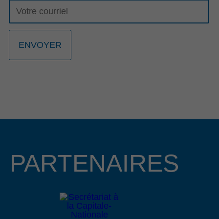
23 mars 2026
GALA RECONNAISSANCE 2026: UNE
23E ÉDITION PORTÉE PAR L’HÉRITAGE
ET LA RELÈVE ENTREPRENEURIALE
La 23e édition du Gala Reconnaissance de la Côte-de-
Beaupré est de retour pour célébrer l’engagement, la
passion et l’excellence des entrepreneurs, organisations et
bâtisseurs qui contribuent au dynamisme de la communauté
d’affaires de la région. Cette année, nous avons le plaisir
d’annoncer que Mme Lucie Boies et M. Mathieu
Longchamps, copropriétaire et directeur général des
PARTENAIRES
entreprises BMR R. Boies de Beaupré et de Château-
Richer, assureront la coprésidence d’honneur de cet
événement prestigieux qui se tiendra le 15 octobre 2026 au
Centre des congrès Mont-Sainte-Anne.
Lire le communiqué