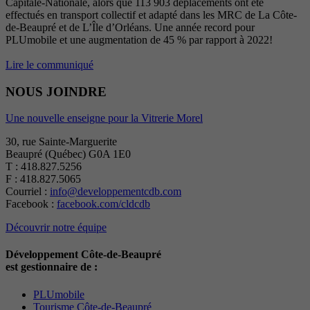
Capitale-Nationale, alors que 113 903 déplacements ont été
effectués en transport collectif et adapté dans les MRC de La Côte-
de-Beaupré et de L’Île d’Orléans. Une année record pour
PLUmobile et une augmentation de 45 % par rapport à 2022!
Lire le communiqué
NOUS JOINDRE
Une nouvelle enseigne pour la Vitrerie Morel
30, rue Sainte-Marguerite
Beaupré (Québec) G0A 1E0
T : 418.827.5256
F : 418.827.5065
Courriel :
info@developpementcdb.com
Facebook :
facebook.com/cldcdb
Découvrir notre équipe
Développement Côte-de-Beaupré
est gestionnaire de :
PLUmobile
Tourisme Côte-de-Beaupré