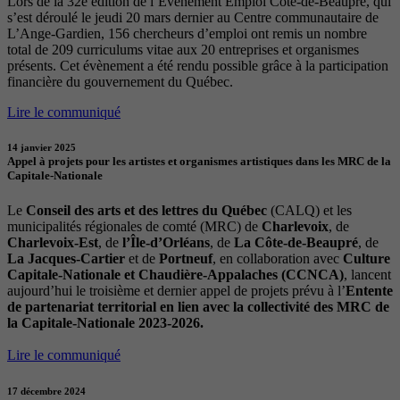
Lors de la 32e édition de l’Évènement Emploi Côte-de-Beaupré, qui
s’est déroulé le jeudi 20 mars dernier au Centre communautaire de
L’Ange-Gardien, 156 chercheurs d’emploi ont remis un nombre
total de 209 curriculums vitae aux 20 entreprises et organismes
présents. Cet évènement a été rendu possible grâce à la participation
financière du gouvernement du Québec.
Lire le communiqué
14 janvier 2025
Appel à projets pour les artistes et organismes artistiques dans les MRC de la
Capitale-Nationale
Le
Conseil des arts et des lettres du Québec
(CALQ) et les
municipalités régionales de comté (MRC) de
Charlevoix
, de
Charlevoix-Est
, de
l’Île-d’Orléans
, de
La Côte-de-Beaupré
, de
La Jacques-Cartier
et de
Portneuf
, en collaboration avec
Culture
Capitale-Nationale et Chaudière-Appalaches (CCNCA)
, lancent
aujourd’hui le troisième et dernier appel de projets prévu à l’
Entente
de partenariat territorial en lien avec la collectivité des MRC de
la Capitale-Nationale 2023-2026.
Lire le communiqué
17 décembre 2024