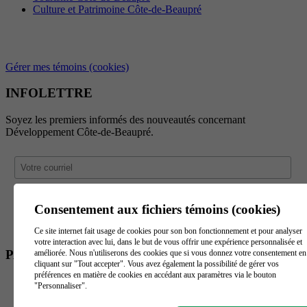
Culture et Patrimoine Côte-de-Beaupré
Gérer mes témoins (cookies)
INFOLETTRE
Soyez les premiers informés des nouveautés concernant
Développement Côte-de-Beaupré.
Consentement aux fichiers témoins (cookies)
Ce site internet fait usage de cookies pour son bon fonctionnement et pour analyser
votre interaction avec lui, dans le but de vous offrir une expérience personnalisée et
PARTENAIRES
améliorée. Nous n'utiliserons des cookies que si vous donnez votre consentement en
cliquant sur "Tout accepter". Vous avez également la possibilité de gérer vos
préférences en matière de cookies en accédant aux paramètres via le bouton
"Personnaliser".