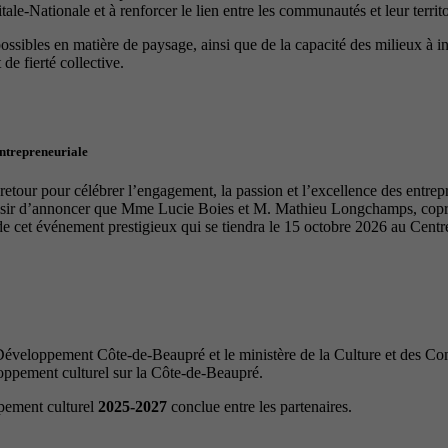
le-Nationale et à renforcer le lien entre les communautés et leur territo
 possibles en matière de paysage, ainsi que de la capacité des milieux à 
de fierté collective.
entrepreneuriale
tour pour célébrer l’engagement, la passion et l’excellence des entrep
laisir d’annoncer que Mme Lucie Boies et M. Mathieu Longchamps, copro
de cet événement prestigieux qui se tiendra le 15 octobre 2026 au Cen
veloppement Côte-de-Beaupré et le ministère de la Culture et des Com
loppement culturel sur la Côte-de-Beaupré.
ppement culturel
2025-2027
conclue entre les partenaires.