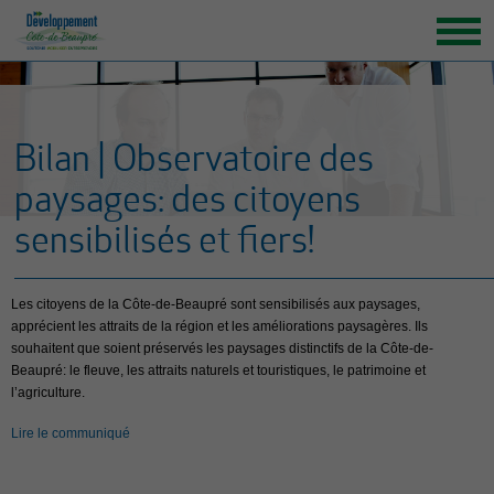
ACCUEIL
ORGANISATION
Bilan | Observatoire des
GRANDS ENJEUX
paysages: des citoyens
ENTREPRENEURS INSPIRANTS
sensibilisés et fiers!
NOUVELLES
NOUS JOINDRE
Les citoyens de la Côte-de-Beaupré sont sensibilisés aux paysages,
apprécient les attraits de la région et les améliorations paysagères. Ils
souhaitent que soient préservés les paysages distinctifs de la Côte-de-
Beaupré: le fleuve, les attraits naturels et touristiques, le patrimoine et
l’agriculture.
Lire le communiqué