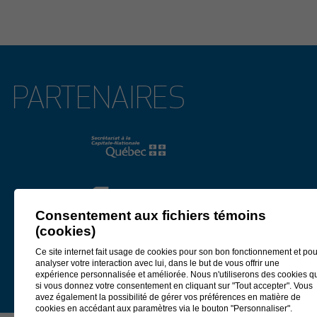
2026 au Centre des congrès Mont-Sainte-Anne.
Lire le communiqué
4 février 2026
PARTENAIRES
APPEL DE PROJETS EN DÉVELOPPEMENT CULTUREL
2026
La Municipalité régionale de comté (MRC) de La Côte-de-Beaupré,
Développement Côte-de-Beaupré et le ministère de la Culture et des
Communications, partenaires de l’Entente de développement culturel
2025-2027
, annoncent aujourd’hui un appel de projets visant le
développement culturel sur la Côte-de-Beaupré.
L’enveloppe financière s’inscrit dans le cadre de l’Entente de
Consentement aux fichiers témoins
développement culturel
2025-2027
conclue entre les partenaires.
(cookies)
Lire le communiqué
Ce site internet fait usage de cookies pour son bon fonctionnement et pou
analyser votre interaction avec lui, dans le but de vous offrir une
expérience personnalisée et améliorée. Nous n'utiliserons des cookies q
27 janvier 2026
si vous donnez votre consentement en cliquant sur "Tout accepter". Vous
PIERRE LAHOUD, PORTE-PAROLE DES PRIX DU
avez également la possibilité de gérer vos préférences en matière de
PATRIMOINE 2026
cookies en accédant aux paramètres via le bouton "Personnaliser".