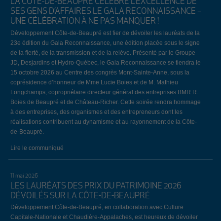
LA CÔTE-DE-BEAUPRÉ CÉLÈBRE L’EXCELLENCE DE
SES GENS D’AFFAIRES LE GALA RECONNAISSANCE –
UNE CÉLÉBRATION À NE PAS MANQUER !
Développement Côte-de-Beaupré est fier de dévoiler les lauréats de la
23e édition du Gala Reconnaissance, une édition placée sous le signe
de la fierté, de la transmission et de la relève. Présenté par le Groupe
JD, Desjardins et Hydro-Québec, le Gala Reconnaissance se tiendra le
15 octobre 2026 au Centre des congrès Mont-Sainte-Anne, sous la
coprésidence d’honneur de Mme Lucie Boies et de M. Mathieu
Longchamps, copropriétaire directeur général des entreprises BMR R.
Boies de Beaupré et de Château-Richer. Cette soirée rendra hommage
à des entreprises, des organismes et des entrepreneurs dont les
réalisations contribuent au dynamisme et au rayonnement de la Côte-
de-Beaupré.
Lire le communiqué
11 mai 2026
LES LAURÉATS DES PRIX DU PATRIMOINE 2026
DÉVOILÉS SUR LA CÔTE-DE-BEAUPRÉ
Développement Côte-de-Beaupré, en collaboration avec Culture
Capitale-Nationale et Chaudière-Appalaches, est heureux de dévoiler