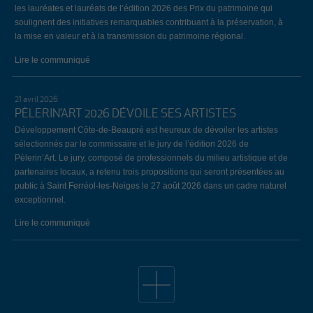
les lauréates et lauréats de l’édition 2026 des Prix du patrimoine qui
soulignent des initiatives remarquables contribuant à la préservation, à
la mise en valeur et à la transmission du patrimoine régional.
Lire le communiqué
21 avril 2026
PÈLERIN’ART 2026 DÉVOILE SES ARTISTES
Développement Côte-de-Beaupré est heureux de dévoiler les artistes
sélectionnés par le commissaire et le jury de l’édition 2026 de
Pèlerin’Art. Le jury, composé de professionnels du milieu artistique et de
partenaires locaux, a retenu trois propositions qui seront présentées au
public à Saint Ferréol-les-Neiges le 27 août 2026 dans un cadre naturel
exceptionnel.
Lire le communiqué
19 avril 2026
34E ÉDITION DE L’ÉVÈNEMENT EMPLOI CÔTE-DE-
BEAUPRÉ: LE BILAN
Lors de la 34e édition de l’Évènement Emploi Côte-de-Beaupré, qui