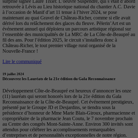
surprise signée Laure Tixier. L’oeuvre Suspendre, qui s’était d’abord
retrouvée à Lévis au Lieu historique national du chantier A.C. Davie
à l’occasion de Manif d’art 11 tenue à l’hiver 2024, se pose
maintenant au quai Gravel de Château-Richer, comme si elle avait
dérivé lors du relâchement des glaces du fleuve. Pèlerin’Art est un
événement annuel qui déploiera un parcours artistique régional sur
l’ensemble des municipalités de La MRC de La Côte-de-Beaupré au
fil des ans. Pour l’édition 2025, le circuit s’installera donc à
Château-Richer, le tout premier village rural organisé de la
Nouvelle-France !
Lire le communiqué
19 juillet 2024
Découvrez les Lauréats de la 21e édition du Gala Reconnaissance
Développement Côte-de-Beaupré est heureux d’annoncer les onze
(11) lauréats qui seront honorés lors de la 21e édition du Gala
Reconnaissance de la Côte-de-Beaupré. Cet événement prestigieux,
présenté par le Groupe JD et Desjardins, se tiendra sous la
présidence d’honneur de Mme Marie Blais-Giroux, pharmacienne et
copropriétaire de la pharmacie Jean Coutu, le 7 novembre prochain
au Centre des congrès Mont-Sainte-Anne. Environ 300 invités sont
attendus pour célébrer les accomplissements remarquables
d’entreprises et de personnalités exceptionnelles de notre région.