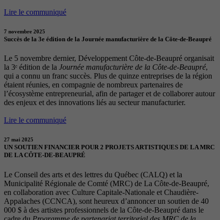
Lire le communiqué
7 novembre 2025
Succès de la 3e édition de la Journée manufacturière de la Côte-de-Beaupré
Le 5 novembre dernier, Développement Côte-de-Beaupré organisait
la 3ᵉ édition de la
Journée manufacturière de la Côte-de-Beaupré
,
qui a connu un franc succès. Plus de quinze entreprises de la région
étaient réunies, en compagnie de nombreux partenaires de
l’écosystème entrepreneurial, afin de partager et de collaborer autour
des enjeux et des innovations liés au secteur manufacturier.
Lire le communiqué
27 mai 2025
UN SOUTIEN FINANCIER POUR 2 PROJETS ARTISTIQUES DE LA MRC
DE LA CÔTE-DE-BEAUPRÉ
Le Conseil des arts et des lettres du Québec (CALQ) et la
Municipalité Régionale de Comté (MRC) de La Côte-de-Beaupré,
en collaboration avec Culture Capitale-Nationale et Chaudière-
Appalaches (CCNCA), sont heureux d’annoncer un soutien de 40
000 $ à des artistes professionnels de la Côte-de-Beaupré dans le
cadre du
Programme de partenariat territorial des MRC de la