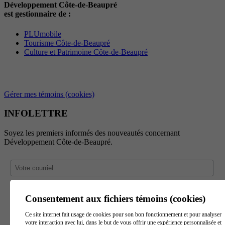
Développement Côte-de-Beaupré
est gestionnaire de :
PLUmobile
Tourisme Côte-de-Beaupré
Culture et Patrimoine Côte-de-Beaupré
Gérer mes témoins (cookies)
INFOLETTRE
Soyez les premiers informés des nouveautés concernant
Développement Côte-de-Beaupré.
Consentement aux fichiers témoins (cookies)
Ce site internet fait usage de cookies pour son bon fonctionnement et pour analyser
votre interaction avec lui, dans le but de vous offrir une expérience personnalisée et