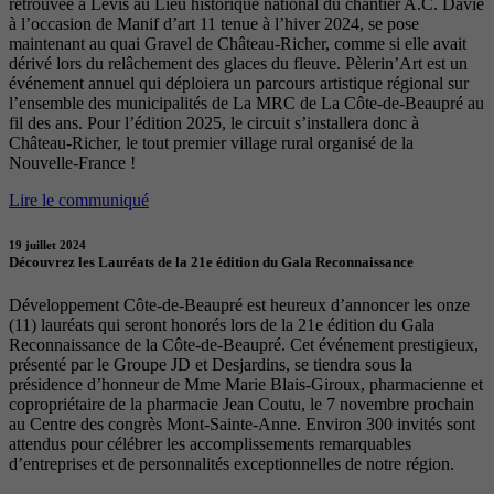
retrouvée à Lévis au Lieu historique national du chantier A.C. Davie
à l’occasion de Manif d’art 11 tenue à l’hiver 2024, se pose
maintenant au quai Gravel de Château-Richer, comme si elle avait
dérivé lors du relâchement des glaces du fleuve. Pèlerin’Art est un
événement annuel qui déploiera un parcours artistique régional sur
l’ensemble des municipalités de La MRC de La Côte-de-Beaupré au
fil des ans. Pour l’édition 2025, le circuit s’installera donc à
Château-Richer, le tout premier village rural organisé de la
Nouvelle-France !
Lire le communiqué
19 juillet 2024
Découvrez les Lauréats de la 21e édition du Gala Reconnaissance
Développement Côte-de-Beaupré est heureux d’annoncer les onze
(11) lauréats qui seront honorés lors de la 21e édition du Gala
Reconnaissance de la Côte-de-Beaupré. Cet événement prestigieux,
présenté par le Groupe JD et Desjardins, se tiendra sous la
présidence d’honneur de Mme Marie Blais-Giroux, pharmacienne et
copropriétaire de la pharmacie Jean Coutu, le 7 novembre prochain
au Centre des congrès Mont-Sainte-Anne. Environ 300 invités sont
attendus pour célébrer les accomplissements remarquables
d’entreprises et de personnalités exceptionnelles de notre région.