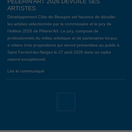
PÈLERIN’ART 2026 DÉVOILE SES
ARTISTES
Développement Côte-de-Beaupré est heureux de dévoiler
les artistes sélectionnés par le commissaire et le jury de
l’édition 2026 de Pèlerin’Art. Le jury, composé de
professionnels du milieu artistique et de partenaires locaux,
a retenu trois propositions qui seront présentées au public à
Saint Ferréol-les-Neiges le 27 août 2026 dans un cadre
naturel exceptionnel.
Lire le communiqué
19 avril 2026
34E ÉDITION DE L’ÉVÈNEMENT EMPLOI
CÔTE-DE-BEAUPRÉ: LE BILAN
Lors de la 34e édition de l’Évènement Emploi Côte-de-
Beaupré, qui s’est déroulé le jeudi 26 mars dernier au
Centre communautaire de L’Ange-Gardien, 147 chercheurs