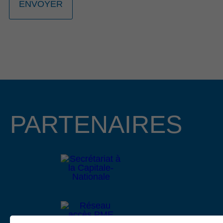
23E ÉDITION PORTÉE PAR L’HÉRITAGE
ET LA RELÈVE ENTREPRENEURIALE
La 23e édition du Gala Reconnaissance de la Côte-de-
Beaupré est de retour pour célébrer l’engagement, la
passion et l’excellence des entrepreneurs, organisations et
bâtisseurs qui contribuent au dynamisme de la communauté
d’affaires de la région. Cette année, nous avons le plaisir
d’annoncer que Mme Lucie Boies et M. Mathieu
Longchamps, copropriétaire et directeur général des
PARTENAIRES
entreprises BMR R. Boies de Beaupré et de Château-
Richer, assureront la coprésidence d’honneur de cet
événement prestigieux qui se tiendra le 15 octobre 2026 au
Centre des congrès Mont-Sainte-Anne.
Lire le communiqué
4 février 2026
APPEL DE PROJETS EN