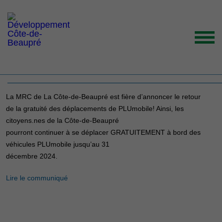
PLUmobile… toujours
gratuit en 2024
ACCUEIL
La MRC de La Côte-de-Beaupré est fière d’annoncer le retour
ORGANISATION
de la gratuité des déplacements de PLUmobile! Ainsi, les
GRANDS ENJEUX
citoyens.nes de la Côte-de-Beaupré
pourront continuer à se déplacer GRATUITEMENT à bord des
ENTREPRENEURS INSPIRANTS
véhicules PLUmobile jusqu’au 31
décembre 2024.
NOUVELLES
NOUS JOINDRE
Lire le communiqué