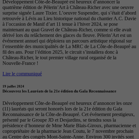
Développement Côte-de-Beaupré est heureux d’annoncer la
quatrième édition de Pèlerin’Art à Château-Richer avec une oeuvre
surprise signée Laure Tixier. L’oeuvre Suspendre, qui s’était d’abord
retrouvée à Lévis au Lieu historique national du chantier A.C. Davie
à l’occasion de Manif d’art 11 tenue à l’hiver 2024, se pose
maintenant au quai Gravel de Château-Richer, comme si elle avait
dérivé lors du relâchement des glaces du fleuve. Pèlerin’Art est un
événement annuel qui déploiera un parcours artistique régional sur
l’ensemble des municipalités de La MRC de La Côte-de-Beaupré au
fil des ans. Pour l’édition 2025, le circuit s’installera donc à
Château-Richer, le tout premier village rural organisé de la
Nouvelle-France !
Lire le communiqué
19 juillet 2024
Découvrez les Lauréats de la 21e édition du Gala Reconnaissance
Développement Côte-de-Beaupré est heureux d’annoncer les onze
(11) lauréats qui seront honorés lors de la 21e édition du Gala
Reconnaissance de la Côte-de-Beaupré. Cet événement prestigieux,
présenté par le Groupe JD et Desjardins, se tiendra sous la
présidence d’honneur de Mme Marie Blais-Giroux, pharmacienne et
copropriétaire de la pharmacie Jean Coutu, le 7 novembre prochain
au Centre des congrès Mont-Sainte-Anne. Environ 300 invités sont