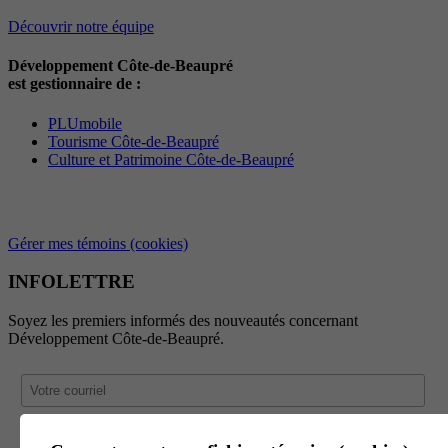
Découvrir notre équipe
Développement Côte-de-Beaupré
est gestionnaire de :
PLUmobile
Tourisme Côte-de-Beaupré
Culture et Patrimoine Côte-de-Beaupré
Gérer mes témoins (cookies)
INFOLETTRE
Soyez les premiers informés des nouveautés concernant
Développement Côte-de-Beaupré.