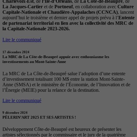
Charlevoix-Est
, de
l’Île-d’Orléans
, de
La Côte-de-Beaupré
, de
La Jacques-Cartier
et de
Portneuf
, en collaboration avec
Culture
Capitale-Nationale et Chaudière-Appalaches (CCNCA)
, lancent
aujourd’hui le troisième et dernier appel de projets prévu à l’
Entente
de partenariat territorial en lien avec la collectivité des MRC de
la Capitale-Nationale 2023-2026.
Lire le communiqué
17 décembre 2024
La MRC de La Côte-de-Beaupré appuie avec enthousiasme les
investissements au Mont-Sainte-Anne
La MRC de La Côte-de-Beaupré salue l’adoption d’une entente
d’investissement totalisant 100 M$ entre la station Mont-Sainte-
Anne (SMSA) et le ministère de l’Économie, de l’Innovation et de
l’Énergie (MEIE) pour la relance de la destination.
Lire le communiqué
9 décembre 2024
PÈLERIN’ART 2025 ET SES ARTISTES !
Développement Côte-de-Beaupré est heureux de présenter les
artistes sélectionnés par le commissaire et le jury de la quatrième