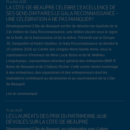
10 juillet 2026
LA CÔTE-DE-BEAUPRÉ CÉLÈBRE L’EXCELLENCE DE
SES GENS D’AFFAIRES LE GALA RECONNAISSANCE –
UNE CÉLÉBRATION À NE PAS MANQUER !
Développement Côte-de-Beaupré est fier de dévoiler les lauréats de la
23e édition du Gala Reconnaissance, une édition placée sous le signe
de la fierté, de la transmission et de la relève. Présenté par le Groupe
JD, Desjardins et Hydro-Québec, le Gala Reconnaissance se tiendra le
15 octobre 2026 au Centre des congrès Mont-Sainte-Anne, sous la
coprésidence d’honneur de Mme Lucie Boies et de M. Mathieu
Longchamps, copropriétaire directeur général des entreprises BMR R.
Boies de Beaupré et de Château-Richer. Cette soirée rendra hommage
à des entreprises, des organismes et des entrepreneurs dont les
réalisations contribuent au dynamisme et au rayonnement de la Côte-
de-Beaupré.
Lire le communiqué
11 mai 2026
LES LAURÉATS DES PRIX DU PATRIMOINE 2026
DÉVOILÉS SUR LA CÔTE-DE-BEAUPRÉ
Développement Côte-de-Beaupré, en collaboration avec Culture