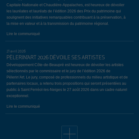
Capitale-Nationale et Chaudière-Appalaches, est heureux de dévoiler
les lauréates et lauréats de l’édition 2026 des Prix du patrimoine qui
soulignent des initiatives remarquables contribuant à la préservation, à
la mise en valeur et à la transmission du patrimoine régional.
Lire le communiqué
21 avril 2026
PÈLERIN’ART 2026 DÉVOILE SES ARTISTES
Développement Côte-de-Beaupré est heureux de dévoiler les artistes
sélectionnés par le commissaire et le jury de l’édition 2026 de
Pèlerin’Art. Le jury, composé de professionnels du milieu artistique et de
partenaires locaux, a retenu trois propositions qui seront présentées au
public à Saint Ferréol-les-Neiges le 27 août 2026 dans un cadre naturel
exceptionnel.
Lire le communiqué
19 avril 2026
34E ÉDITION DE L’ÉVÈNEMENT EMPLOI CÔTE-DE-
BEAUPRÉ: LE BILAN