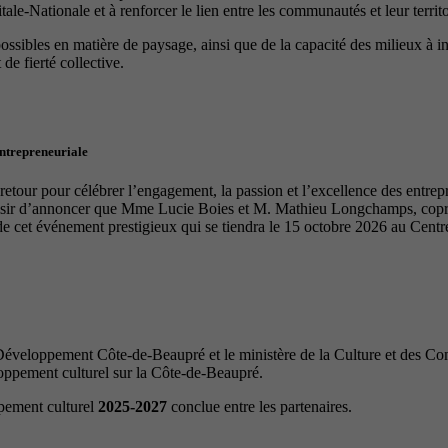
le-Nationale et à renforcer le lien entre les communautés et leur territo
 possibles en matière de paysage, ainsi que de la capacité des milieux à 
de fierté collective.
entrepreneuriale
tour pour célébrer l’engagement, la passion et l’excellence des entrep
laisir d’annoncer que Mme Lucie Boies et M. Mathieu Longchamps, copro
de cet événement prestigieux qui se tiendra le 15 octobre 2026 au Cen
veloppement Côte-de-Beaupré et le ministère de la Culture et des Com
loppement culturel sur la Côte-de-Beaupré.
ppement culturel
2025-2027
conclue entre les partenaires.