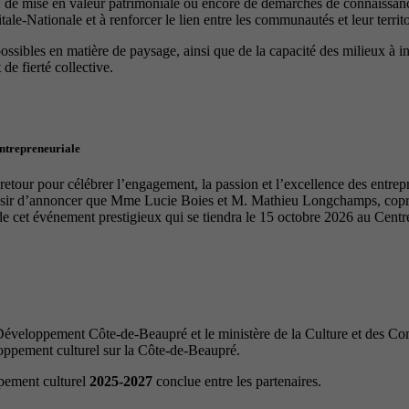
, de mise en valeur patrimoniale ou encore de démarches de connaissance
le-Nationale et à renforcer le lien entre les communautés et leur territo
 possibles en matière de paysage, ainsi que de la capacité des milieux à 
de fierté collective.
entrepreneuriale
tour pour célébrer l’engagement, la passion et l’excellence des entrep
laisir d’annoncer que Mme Lucie Boies et M. Mathieu Longchamps, copro
de cet événement prestigieux qui se tiendra le 15 octobre 2026 au Cen
veloppement Côte-de-Beaupré et le ministère de la Culture et des Com
loppement culturel sur la Côte-de-Beaupré.
ppement culturel
2025-2027
conclue entre les partenaires.