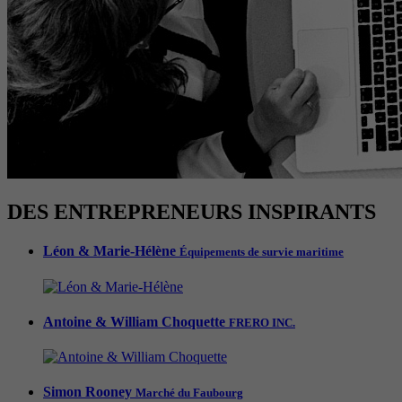
DES ENTREPRENEURS INSPIRANTS
Léon & Marie-Hélène
Équipements de survie maritime
Antoine & William Choquette
FRERO INC.
Simon Rooney
Marché du Faubourg