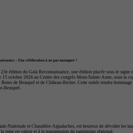
naissance – Une célébration à ne pas manquer !
23e édition du Gala Reconnaissance, une édition placée sous le signe de 
le 15 octobre 2026 au Centre des congrès Mont-Sainte-Anne, sous la 
Boies de Beaupré et de Château-Richer. Cette soirée rendra hommage à 
de-Beaupré.
e-Nationale et Chaudière-Appalaches, est heureux de dévoiler les lauré
 la mise en valeur et à la transmission du patrimoine régional.