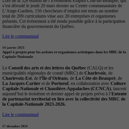
Lors de la 32e édition de l’Évènement Emploi Côte-de-Beaupré, qui
s’est déroulé le jeudi 20 mars dernier au Centre communautaire de
L’Ange-Gardien, 156 chercheurs d’emploi ont remis un nombre
total de 209 curriculums vitae aux 20 entreprises et organismes
présents. Cet évènement a été rendu possible grâce à la participation
financière du gouvernement du Québec.
Lire le communiqué
14 janvier 2025
Appel à projets pour les artistes et organismes artistiques dans les MRC de la
Capitale-Nationale
Le
Conseil des arts et des lettres du Québec
(CALQ) et les
municipalités régionales de comté (MRC) de
Charlevoix
, de
Charlevoix-Est
, de
l’Île-d’Orléans
, de
La Côte-de-Beaupré
, de
La Jacques-Cartier
et de
Portneuf
, en collaboration avec
Culture
Capitale-Nationale et Chaudière-Appalaches (CCNCA)
, lancent
aujourd’hui le troisième et dernier appel de projets prévu à l’
Entente
de partenariat territorial en lien avec la collectivité des MRC de
la Capitale-Nationale 2023-2026.
Lire le communiqué
17 décembre 2024