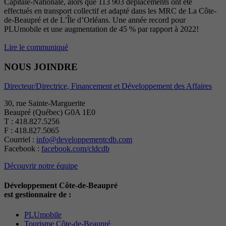
Capitale-Nationale, alors que 113 903 déplacements ont été
effectués en transport collectif et adapté dans les MRC de La Côte-
de-Beaupré et de L’Île d’Orléans. Une année record pour
PLUmobile et une augmentation de 45 % par rapport à 2022!
Lire le communiqué
NOUS JOINDRE
Directeur/Directrice, Financement et Développement des Affaires
30, rue Sainte-Marguerite
Beaupré (Québec) G0A 1E0
T : 418.827.5256
F : 418.827.5065
Courriel :
info@developpementcdb.com
Facebook :
facebook.com/cldcdb
Découvrir notre équipe
Développement Côte-de-Beaupré
est gestionnaire de :
PLUmobile
Tourisme Côte-de-Beaupré