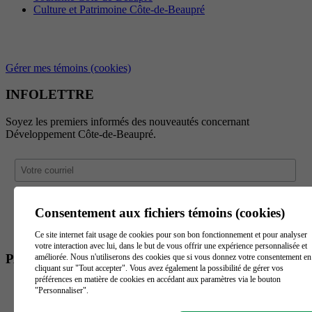
Culture et Patrimoine Côte-de-Beaupré
Gérer mes témoins (cookies)
INFOLETTRE
Soyez les premiers informés des nouveautés concernant
Développement Côte-de-Beaupré.
Consentement aux fichiers témoins (cookies)
Ce site internet fait usage de cookies pour son bon fonctionnement et pour analyser
votre interaction avec lui, dans le but de vous offrir une expérience personnalisée et
PARTENAIRES
améliorée. Nous n'utiliserons des cookies que si vous donnez votre consentement en
cliquant sur "Tout accepter". Vous avez également la possibilité de gérer vos
préférences en matière de cookies en accédant aux paramètres via le bouton
"Personnaliser".