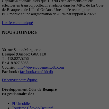
Capitale-Nationale, alors que 113 903 déplacements ont été
effectués en transport collectif et adapté dans les MRC de La Côte-
de-Beaupré et de L’Île d’Orléans. Une année record pour
PLUmobile et une augmentation de 45 % par rapport à 2022!
Lire le communiqué
NOUS JOINDRE
30, rue Sainte-Marguerite
Beaupré (Québec) G0A 1E0
T : 418.827.5256
F : 418.827.5065
Courriel :
info@developpementcdb.com
Facebook :
facebook.com/cldcdb
Découvrir notre équipe
Développement Côte-de-Beaupré
est gestionnaire de :
PLUmobile
Tourisme Côte-de-Beaupré