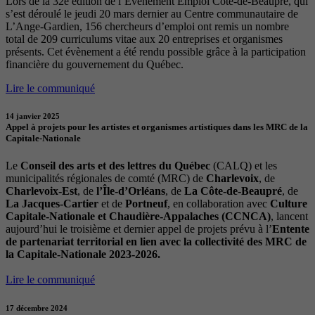
Lors de la 32e édition de l’Évènement Emploi Côte-de-Beaupré, qui
s’est déroulé le jeudi 20 mars dernier au Centre communautaire de
L’Ange-Gardien, 156 chercheurs d’emploi ont remis un nombre
total de 209 curriculums vitae aux 20 entreprises et organismes
présents. Cet évènement a été rendu possible grâce à la participation
financière du gouvernement du Québec.
Lire le communiqué
14 janvier 2025
Appel à projets pour les artistes et organismes artistiques dans les MRC de la
Capitale-Nationale
Le
Conseil des arts et des lettres du Québec
(CALQ) et les
municipalités régionales de comté (MRC) de
Charlevoix
, de
Charlevoix-Est
, de
l’Île-d’Orléans
, de
La Côte-de-Beaupré
, de
La Jacques-Cartier
et de
Portneuf
, en collaboration avec
Culture
Capitale-Nationale et Chaudière-Appalaches (CCNCA)
, lancent
aujourd’hui le troisième et dernier appel de projets prévu à l’
Entente
de partenariat territorial en lien avec la collectivité des MRC de
la Capitale-Nationale 2023-2026.
Lire le communiqué
17 décembre 2024