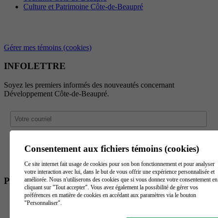
Culture et Patrimoine Côte-de-Beaupré
Gérer mes témoins (cookies)
INFOLETTRE
Soyez les premiers informés des nouveautés concernant
Développement Côte-de-Beaupré.
Consentement aux fichiers témoins (cookies)
Ce site internet fait usage de cookies pour son bon fonctionnement et pour analyser
votre interaction avec lui, dans le but de vous offrir une expérience personnalisée et
PARTENAIRES
améliorée. Nous n'utiliserons des cookies que si vous donnez votre consentement en
cliquant sur "Tout accepter". Vous avez également la possibilité de gérer vos
préférences en matière de cookies en accédant aux paramètres via le bouton
"Personnaliser".