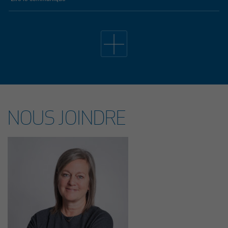
19 avril 2026
34E ÉDITION DE L’ÉVÈNEMENT EMPLOI CÔTE-DE-
BEAUPRÉ: LE BILAN
Lors de la 34e édition de l’Évènement Emploi Côte-de-Beaupré, qui
s’est déroulé le jeudi 26 mars dernier au Centre communautaire de
L’Ange-Gardien, 147 chercheurs d’emploi ont remis un nombre total de
209 curriculum vitae aux 29 entreprises et organismes présents. Notons
que, parmi celles-ci, 7 entreprises ont pris part à l’évènement pour la
NOUS JOINDRE
première fois. Cet évènement a été rendu possible grâce à la
participation financière du gouvernement du Québec.
Lire le communiqué
14 avril 2026
APPEL DE PROJETS 2025-2028 DE PAYSAGES
CAPITALE-NATIONALE: 11 INITIATIVES MISE EN
VALEUR DES PAYSAGES SUR L’ENSEMBLE DU
TERRITOIRE
Les partenaires de Paysages Capitale-Nationale (PCN) sont heureux