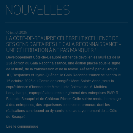
NOUVELLES
10 juillet 2026
LA CÔTE-DE-BEAUPRÉ CÉLÈBRE L’EXCELLENCE DE
SES GENS D’AFFAIRES LE GALA RECONNAISSANCE –
UNE CÉLÉBRATION À NE PAS MANQUER !
Développement Côte-de-Beaupré est fier de dévoiler les lauréats de la
23e édition du Gala Reconnaissance, une édition placée sous le signe
de la fierté, de la transmission et de la relève. Présenté par le Groupe
JD, Desjardins et Hydro-Québec, le Gala Reconnaissance se tiendra le
15 octobre 2026 au Centre des congrès Mont-Sainte-Anne, sous la
coprésidence d’honneur de Mme Lucie Boies et de M. Mathieu
Longchamps, copropriétaire directeur général des entreprises BMR R.
Boies de Beaupré et de Château-Richer. Cette soirée rendra hommage
à des entreprises, des organismes et des entrepreneurs dont les
réalisations contribuent au dynamisme et au rayonnement de la Côte-
de-Beaupré.
Lire le communiqué