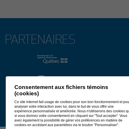
Lire le communiqué
27 janvier 2026
PIERRE LAHOUD, PORTE-PAROLE DES PRIX DU
PATRIMOINE 2026
PARTENAIRES
L’édition 2026 des Prix du patrimoine peut compter sur l’engagement et
la voix d’une figure emblématique de la sauvegarde du patrimoine
québécois. En effet, Pierre Lahoud, historien et photographe réputé, agit
à titre de porte-parole de cette édition.
Lire le communiqué
15 janvier 2026
Consentement aux fichiers témoins
ÉDITION 2026 DES PRIX DU PATRIMOINE
(cookies)
Développement Côte-de-Beaupré et Culture Capitale-Nationale et
Chaudière-Appalaches (CCNCA) lancent leur appel de candidatures
Ce site internet fait usage de cookies pour son bon fonctionnement et pou
analyser votre interaction avec lui, dans le but de vous offrir une
pour la 11e édition des Prix du patrimoine. Remis tous les deux ans, ces
expérience personnalisée et améliorée. Nous n'utiliserons des cookies q
prix reconnaissent le travail d’individus ou d’organismes qui mettent le
si vous donnez votre consentement en cliquant sur "Tout accepter". Vous
patrimoine en valeur de manière respectueuse et inventive, et ainsi,
avez également la possibilité de gérer vos préférences en matière de
mettent en lumière leur rôle essentiel dans l’écosystème culturel.
cookies en accédant aux paramètres via le bouton "Personnaliser".