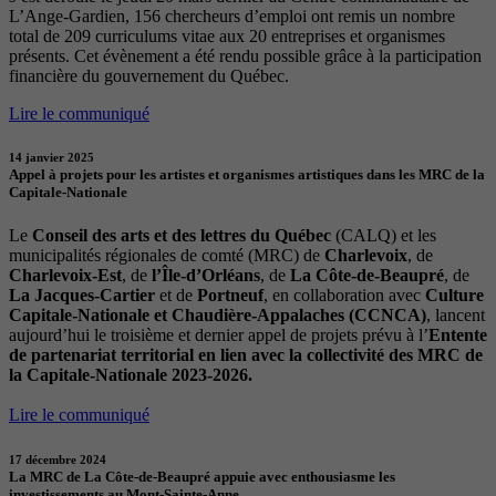
L’Ange-Gardien, 156 chercheurs d’emploi ont remis un nombre
total de 209 curriculums vitae aux 20 entreprises et organismes
présents. Cet évènement a été rendu possible grâce à la participation
financière du gouvernement du Québec.
Lire le communiqué
14 janvier 2025
Appel à projets pour les artistes et organismes artistiques dans les MRC de la
Capitale-Nationale
Le
Conseil des arts et des lettres du Québec
(CALQ) et les
municipalités régionales de comté (MRC) de
Charlevoix
, de
Charlevoix-Est
, de
l’Île-d’Orléans
, de
La Côte-de-Beaupré
, de
La Jacques-Cartier
et de
Portneuf
, en collaboration avec
Culture
Capitale-Nationale et Chaudière-Appalaches (CCNCA)
, lancent
aujourd’hui le troisième et dernier appel de projets prévu à l’
Entente
de partenariat territorial en lien avec la collectivité des MRC de
la Capitale-Nationale 2023-2026.
Lire le communiqué
17 décembre 2024
La MRC de La Côte-de-Beaupré appuie avec enthousiasme les
investissements au Mont-Sainte-Anne