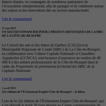
étaient réunies, en compagnie de nombreux partenaires de
l’écosystème entrepreneurial, afin de partager et de collaborer autour
des enjeux et des innovations liés au secteur manufacturier.
Lire le communiqué
27 mai 2025
UN SOUTIEN FINANCIER POUR 2 PROJETS ARTISTIQUES DE LA MRC
DE LA CÔTE-DE-BEAUPRÉ
Le Conseil des arts et des lettres du Québec (CALQ) et la
Municipalité Régionale de Comté (MRC) de La Côte-de-Beaupré,
en collaboration avec Culture Capitale-Nationale et Chaudière-
Appalaches (CCNCA), sont heureux d’annoncer un soutien de 40
000 $ à des artistes professionnels de la Côte-de-Beaupré dans le
cadre du
Programme de partenariat territorial des MRC de la
Capitale-Nationale.
Lire le communiqué
2 avril 2025
32e édition de l’Évènement Emploi Côte-de-Beaupré – le bilan
Lors de la 32e édition de l’Évènement Emploi Côte-de-Beaupré, qui
s’est déroulé le jeudi 20 mars dernier au Centre communautaire de