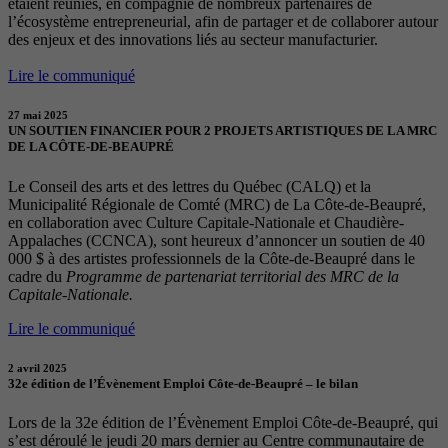
étaient réunies, en compagnie de nombreux partenaires de
l’écosystème entrepreneurial, afin de partager et de collaborer autour
des enjeux et des innovations liés au secteur manufacturier.
Lire le communiqué
27 mai 2025
UN SOUTIEN FINANCIER POUR 2 PROJETS ARTISTIQUES DE LA MRC
DE LA CÔTE-DE-BEAUPRÉ
Le Conseil des arts et des lettres du Québec (CALQ) et la
Municipalité Régionale de Comté (MRC) de La Côte-de-Beaupré,
en collaboration avec Culture Capitale-Nationale et Chaudière-
Appalaches (CCNCA), sont heureux d’annoncer un soutien de 40
000 $ à des artistes professionnels de la Côte-de-Beaupré dans le
cadre du
Programme de partenariat territorial des MRC de la
Capitale-Nationale.
Lire le communiqué
2 avril 2025
32e édition de l’Évènement Emploi Côte-de-Beaupré – le bilan
Lors de la 32e édition de l’Évènement Emploi Côte-de-Beaupré, qui
s’est déroulé le jeudi 20 mars dernier au Centre communautaire de