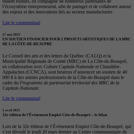
étaient réunies, en compagnie de nombreux partenaires de
l’écosystème entrepreneurial, afin de partager et de collaborer autour
des enjeux et des innovations liés au secteur manufacturier.
Lire le communiqué
27 mai 2025
UN SOUTIEN FINANCIER POUR 2 PROJETS ARTISTIQUES DE LA MRC
DE LA CÔTE-DE-BEAUPRÉ
Le Conseil des arts et des lettres du Québec (CALQ) et la
Municipalité Régionale de Comté (MRC) de La Côte-de-Beaupré,
en collaboration avec Culture Capitale-Nationale et Chaudière-
Appalaches (CCNCA), sont heureux d’annoncer un soutien de 40
000 $ à des artistes professionnels de la Côte-de-Beaupré dans le
cadre du
Programme de partenariat territorial des MRC de la
Capitale-Nationale.
Lire le communiqué
2 avril 2025
32e édition de l’Évènement Emploi Côte-de-Beaupré – le bilan
Lors de la 32e édition de l’Évènement Emploi Côte-de-Beaupré, qui
s’est déroulé le jeudi 20 mars dernier au Centre communautaire de