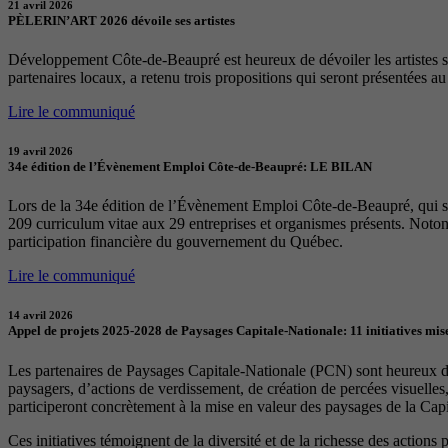
21 avril 2026
PÈLERIN’ART 2026 dévoile ses artistes
Développement Côte-de-Beaupré est heureux de dévoiler les artistes sél
partenaires locaux, a retenu trois propositions qui seront présentées a
Lire le communiqué
19 avril 2026
34e édition de l’Évènement Emploi Côte-de-Beaupré: LE BILAN
Lors de la 34e édition de l’Évènement Emploi Côte-de-Beaupré, qui s
209 curriculum vitae aux 29 entreprises et organismes présents. Notons
participation financière du gouvernement du Québec.
Lire le communiqué
14 avril 2026
Appel de projets 2025-2028 de Paysages Capitale-Nationale: 11 initiatives mise
Les partenaires de Paysages Capitale-Nationale (PCN) sont heureux d’a
paysagers, d’actions de verdissement, de création de percées visuelles
participeront concrètement à la mise en valeur des paysages de la Capita
Ces initiatives témoignent de la diversité et de la richesse des actions