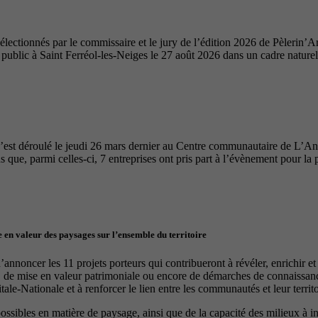
ectionnés par le commissaire et le jury de l’édition 2026 de Pèlerin’Ar
u public à Saint Ferréol-les-Neiges le 27 août 2026 dans un cadre nature
’est déroulé le jeudi 26 mars dernier au Centre communautaire de L’A
 que, parmi celles-ci, 7 entreprises ont pris part à l’évènement pour la 
 en valeur des paysages sur l’ensemble du territoire
nnoncer les 11 projets porteurs qui contribueront à révéler, enrichir e
, de mise en valeur patrimoniale ou encore de démarches de connaissance
le-Nationale et à renforcer le lien entre les communautés et leur territo
 possibles en matière de paysage, ainsi que de la capacité des milieux à 