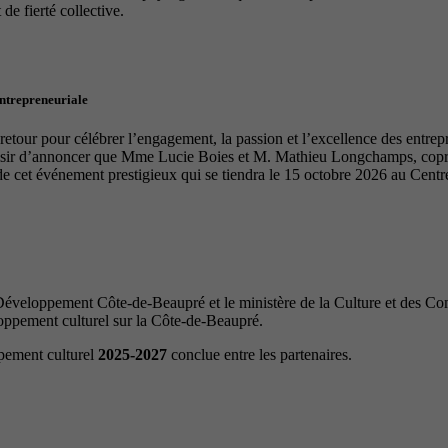
de fierté collective.
entrepreneuriale
tour pour célébrer l’engagement, la passion et l’excellence des entrep
laisir d’annoncer que Mme Lucie Boies et M. Mathieu Longchamps, copro
de cet événement prestigieux qui se tiendra le 15 octobre 2026 au Cen
veloppement Côte-de-Beaupré et le ministère de la Culture et des Com
loppement culturel sur la Côte-de-Beaupré.
ppement culturel
2025-2027
conclue entre les partenaires.