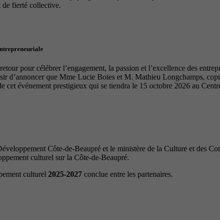
de fierté collective.
entrepreneuriale
tour pour célébrer l’engagement, la passion et l’excellence des entrep
laisir d’annoncer que Mme Lucie Boies et M. Mathieu Longchamps, copro
de cet événement prestigieux qui se tiendra le 15 octobre 2026 au Cen
veloppement Côte-de-Beaupré et le ministère de la Culture et des Com
loppement culturel sur la Côte-de-Beaupré.
ppement culturel
2025-2027
conclue entre les partenaires.