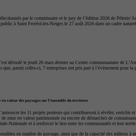
ectionnés par le commissaire et le jury de l’édition 2026 de Pèlerin’Ar
u public à Saint Ferréol-les-Neiges le 27 août 2026 dans un cadre nature
’est déroulé le jeudi 26 mars dernier au Centre communautaire de L’A
 que, parmi celles-ci, 7 entreprises ont pris part à l’évènement pour la 
 en valeur des paysages sur l’ensemble du territoire
nnoncer les 11 projets porteurs qui contribueront à révéler, enrichir e
, de mise en valeur patrimoniale ou encore de démarches de connaissance
le-Nationale et à renforcer le lien entre les communautés et leur territo
 possibles en matière de paysage, ainsi que de la capacité des milieux à 