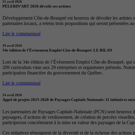
21 avril 2026
PÈLERIN’ART 2026 dévoile ses artistes
Développement Côte-de-Beaupré est heureux de dévoiler les artistes sél
partenaires locaux, a retenu trois propositions qui seront présentées a
Lire le communiqué
19 avril 2026
34e édition de l’Évènement Emploi Côte-de-Beaupré: LE BILAN
Lors de la 34e édition de l’Évènement Emploi Côte-de-Beaupré, qui s
209 curriculum vitae aux 29 entreprises et organismes présents. Notons
participation financière du gouvernement du Québec.
Lire le communiqué
14 avril 2026
Appel de projets 2025-2028 de Paysages Capitale-Nationale: 11 initiatives mise
Les partenaires de Paysages Capitale-Nationale (PCN) sont heureux d’a
paysagers, d’actions de verdissement, de création de percées visuelles
participeront concrètement à la mise en valeur des paysages de la Capita
Ces initiatives témoignent de la diversité et de la richesse des actions