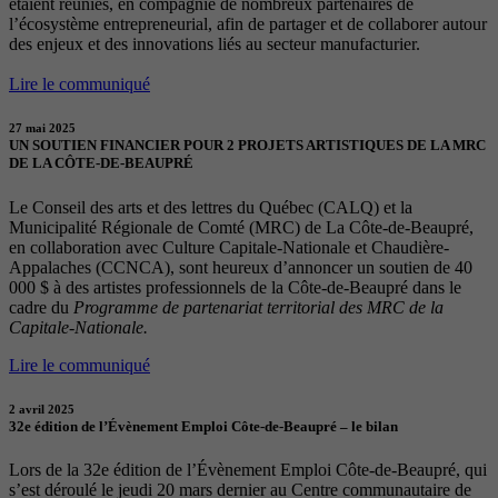
étaient réunies, en compagnie de nombreux partenaires de
l’écosystème entrepreneurial, afin de partager et de collaborer autour
des enjeux et des innovations liés au secteur manufacturier.
Lire le communiqué
27 mai 2025
UN SOUTIEN FINANCIER POUR 2 PROJETS ARTISTIQUES DE LA MRC
DE LA CÔTE-DE-BEAUPRÉ
Le Conseil des arts et des lettres du Québec (CALQ) et la
Municipalité Régionale de Comté (MRC) de La Côte-de-Beaupré,
en collaboration avec Culture Capitale-Nationale et Chaudière-
Appalaches (CCNCA), sont heureux d’annoncer un soutien de 40
000 $ à des artistes professionnels de la Côte-de-Beaupré dans le
cadre du
Programme de partenariat territorial des MRC de la
Capitale-Nationale.
Lire le communiqué
2 avril 2025
32e édition de l’Évènement Emploi Côte-de-Beaupré – le bilan
Lors de la 32e édition de l’Évènement Emploi Côte-de-Beaupré, qui
s’est déroulé le jeudi 20 mars dernier au Centre communautaire de