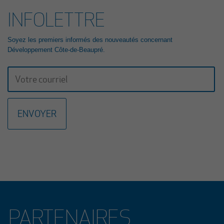
INFOLETTRE
23 mars 2026
GALA RECONNAISSANCE 2026: UNE 23E ÉDITION
PORTÉE PAR L’HÉRITAGE ET LA RELÈVE
Soyez les premiers informés des nouveautés concernant
ENTREPRENEURIALE
Développement Côte-de-Beaupré.
La 23e édition du Gala Reconnaissance de la Côte-de-Beaupré est de
retour pour célébrer l’engagement, la passion et l’excellence des
entrepreneurs, organisations et bâtisseurs qui contribuent au
dynamisme de la communauté d’affaires de la région. Cette année,
nous avons le plaisir d’annoncer que Mme Lucie Boies et M. Mathieu
Longchamps, copropriétaire et directeur général des entreprises BMR
R. Boies de Beaupré et de Château-Richer, assureront la coprésidence
d’honneur de cet événement prestigieux qui se tiendra le 15 octobre
2026 au Centre des congrès Mont-Sainte-Anne.
Lire le communiqué
4 février 2026
APPEL DE PROJETS EN DÉVELOPPEMENT CULTUREL
2026
PARTENAIRES
La Municipalité régionale de comté (MRC) de La Côte-de-Beaupré,
Développement Côte-de-Beaupré et le ministère de la Culture et des