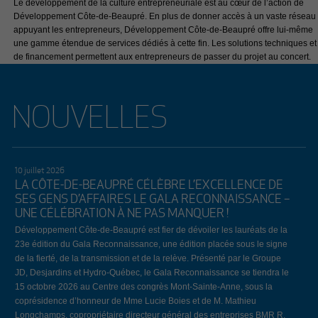
Le développement de la culture entrepreneuriale est au cœur de l’action de
Développement Côte-de-Beaupré. En plus de donner accès à un vaste réseau
appuyant les entrepreneurs, Développement Côte-de-Beaupré offre lui-même
une gamme étendue de services dédiés à cette fin. Les solutions techniques et
de financement permettent aux entrepreneurs de passer du projet au concert.
NOUVELLES
10 juillet 2026
LA CÔTE-DE-BEAUPRÉ CÉLÈBRE L’EXCELLENCE DE
SES GENS D’AFFAIRES LE GALA RECONNAISSANCE –
UNE CÉLÉBRATION À NE PAS MANQUER !
Développement Côte-de-Beaupré est fier de dévoiler les lauréats de la
23e édition du Gala Reconnaissance, une édition placée sous le signe
de la fierté, de la transmission et de la relève. Présenté par le Groupe
JD, Desjardins et Hydro-Québec, le Gala Reconnaissance se tiendra le
15 octobre 2026 au Centre des congrès Mont-Sainte-Anne, sous la
coprésidence d’honneur de Mme Lucie Boies et de M. Mathieu
Longchamps, copropriétaire directeur général des entreprises BMR R.