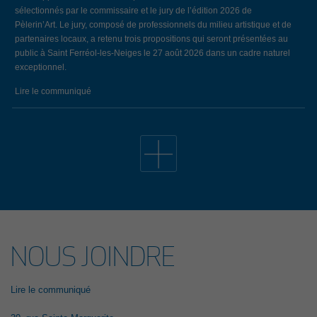
sélectionnés par le commissaire et le jury de l’édition 2026 de
Pèlerin’Art. Le jury, composé de professionnels du milieu artistique et de
partenaires locaux, a retenu trois propositions qui seront présentées au
public à Saint Ferréol-les-Neiges le 27 août 2026 dans un cadre naturel
exceptionnel.
Lire le communiqué
19 avril 2026
34E ÉDITION DE L’ÉVÈNEMENT EMPLOI CÔTE-DE-
BEAUPRÉ: LE BILAN
Lors de la 34e édition de l’Évènement Emploi Côte-de-Beaupré, qui
s’est déroulé le jeudi 26 mars dernier au Centre communautaire de
L’Ange-Gardien, 147 chercheurs d’emploi ont remis un nombre total de
209 curriculum vitae aux 29 entreprises et organismes présents. Notons
que, parmi celles-ci, 7 entreprises ont pris part à l’évènement pour la
NOUS JOINDRE
première fois. Cet évènement a été rendu possible grâce à la
participation financière du gouvernement du Québec.
Lire le communiqué
Lire le communiqué