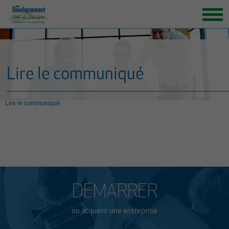
ACCUEIL
ORGANISATION
Lire le communiqué
GRANDS ENJEUX
ENTREPRENEURS INSPIRANTS
Lire le communiqué
NOUVELLES
NOUS JOINDRE
DÉMARRER
ou acquérir une entreprise