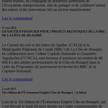
étaient réunies, en compagnie de nombreux partenaires de
l’écosystème entrepreneurial, afin de partager et de collaborer autour
des enjeux et des innovations liés au secteur manufacturier.
Lire le communiqué
27 mai 2025
UN SOUTIEN FINANCIER POUR 2 PROJETS ARTISTIQUES DE LA MRC
DE LA CÔTE-DE-BEAUPRÉ
Le Conseil des arts et des lettres du Québec (CALQ) et la
Municipalité Régionale de Comté (MRC) de La Côte-de-Beaupré,
en collaboration avec Culture Capitale-Nationale et Chaudière-
Appalaches (CCNCA), sont heureux d’annoncer un soutien de 40
000 $ à des artistes professionnels de la Côte-de-Beaupré dans le
cadre du
Programme de partenariat territorial des MRC de la
Capitale-Nationale.
Lire le communiqué
2 avril 2025
32e édition de l’Évènement Emploi Côte-de-Beaupré – le bilan
Lors de la 32e édition de l’Évènement Emploi Côte-de-Beaupré, qui
s’est déroulé le jeudi 20 mars dernier au Centre communautaire de