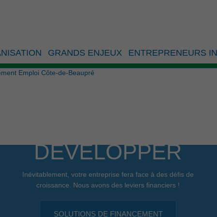
tion de l’Événement Emp
NISATION
GRANDS ENJEUX
ENTREPRENEURS IN
nement Emploi Côte-de-Beaupré
DÉVELOPPER
Inévitablement, votre entreprise fera face à des défis de
croissance. Nous avons des leviers financiers !
SOLUTIONS DE FINANCEMENT