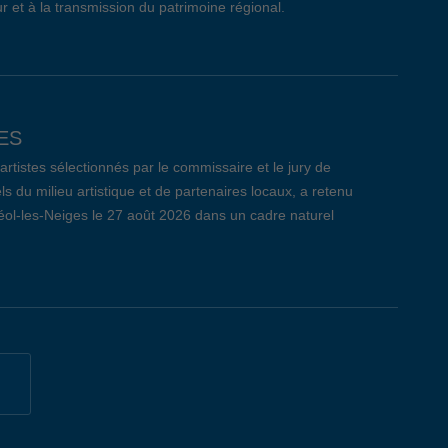
r et à la transmission du patrimoine régional.
ES
tistes sélectionnés par le commissaire et le jury de
ls du milieu artistique et de partenaires locaux, a retenu
réol-les-Neiges le 27 août 2026 dans un cadre naturel
CÔTE-DE-BEAUPRÉ: LE BILAN
 qui s’est déroulé le jeudi 26 mars dernier au Centre
t remis un nombre total de 209 curriculum vitae aux 29
i, 7 entreprises ont pris part à l’évènement pour la