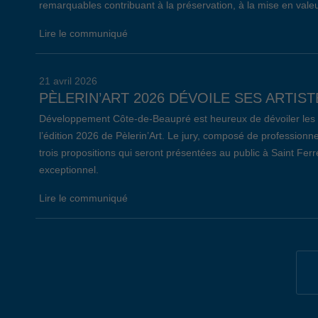
remarquables contribuant à la préservation, à la mise en valeu
Lire le communiqué
21 avril 2026
PÈLERIN’ART 2026 DÉVOILE SES ARTIST
Développement Côte-de-Beaupré est heureux de dévoiler les ar
l’édition 2026 de Pèlerin’Art. Le jury, composé de professionne
trois propositions qui seront présentées au public à Saint Fer
exceptionnel.
Lire le communiqué
19 avril 2026
34E ÉDITION DE L’ÉVÈNEMENT EMPLOI 
Lors de la 34e édition de l’Évènement Emploi Côte-de-Beaupré,
communautaire de L’Ange-Gardien, 147 chercheurs d’emploi on
entreprises et organismes présents. Notons que, parmi celles-c