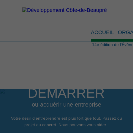
14e édi
ACCUEIL
ORGA
14e édition de l'Évé
DÉMARRER
ou acquérir une entreprise
Votre désir d’entreprendre est plus fort que tout. Passez du
projet au concret. Nous pouvons vous aider !