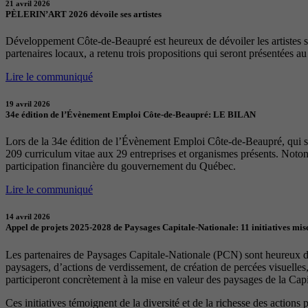
21 avril 2026
PÈLERIN’ART 2026 dévoile ses artistes
Développement Côte-de-Beaupré est heureux de dévoiler les artistes sél
partenaires locaux, a retenu trois propositions qui seront présentées a
Lire le communiqué
19 avril 2026
34e édition de l’Évènement Emploi Côte-de-Beaupré: LE BILAN
Lors de la 34e édition de l’Évènement Emploi Côte-de-Beaupré, qui s
209 curriculum vitae aux 29 entreprises et organismes présents. Notons
participation financière du gouvernement du Québec.
Lire le communiqué
14 avril 2026
Appel de projets 2025-2028 de Paysages Capitale-Nationale: 11 initiatives mise
Les partenaires de Paysages Capitale-Nationale (PCN) sont heureux d’a
paysagers, d’actions de verdissement, de création de percées visuelles
participeront concrètement à la mise en valeur des paysages de la Capita
Ces initiatives témoignent de la diversité et de la richesse des actions