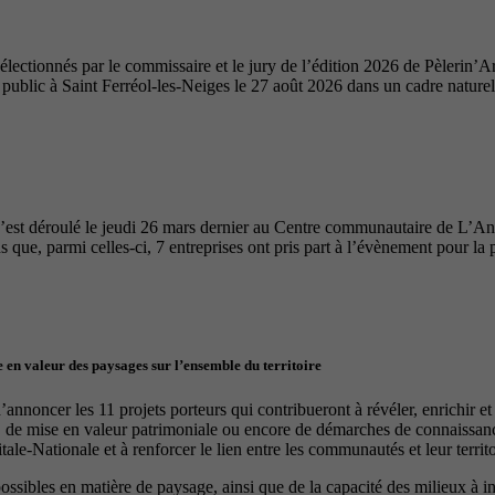
ectionnés par le commissaire et le jury de l’édition 2026 de Pèlerin’Ar
u public à Saint Ferréol-les-Neiges le 27 août 2026 dans un cadre nature
’est déroulé le jeudi 26 mars dernier au Centre communautaire de L’A
 que, parmi celles-ci, 7 entreprises ont pris part à l’évènement pour la 
 en valeur des paysages sur l’ensemble du territoire
nnoncer les 11 projets porteurs qui contribueront à révéler, enrichir e
, de mise en valeur patrimoniale ou encore de démarches de connaissance
le-Nationale et à renforcer le lien entre les communautés et leur territo
 possibles en matière de paysage, ainsi que de la capacité des milieux à 