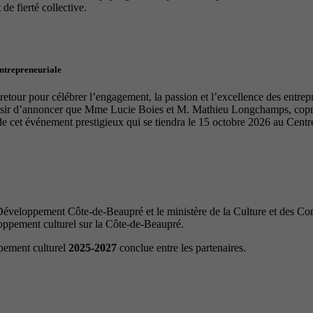
de fierté collective.
entrepreneuriale
tour pour célébrer l’engagement, la passion et l’excellence des entrep
laisir d’annoncer que Mme Lucie Boies et M. Mathieu Longchamps, copro
de cet événement prestigieux qui se tiendra le 15 octobre 2026 au Cen
veloppement Côte-de-Beaupré et le ministère de la Culture et des Com
loppement culturel sur la Côte-de-Beaupré.
ppement culturel
2025-2027
conclue entre les partenaires.