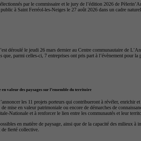
ectionnés par le commissaire et le jury de l’édition 2026 de Pèlerin’Ar
u public à Saint Ferréol-les-Neiges le 27 août 2026 dans un cadre nature
’est déroulé le jeudi 26 mars dernier au Centre communautaire de L’A
 que, parmi celles-ci, 7 entreprises ont pris part à l’évènement pour la 
 en valeur des paysages sur l’ensemble du territoire
nnoncer les 11 projets porteurs qui contribueront à révéler, enrichir e
, de mise en valeur patrimoniale ou encore de démarches de connaissance
le-Nationale et à renforcer le lien entre les communautés et leur territo
 possibles en matière de paysage, ainsi que de la capacité des milieux à 
de fierté collective.