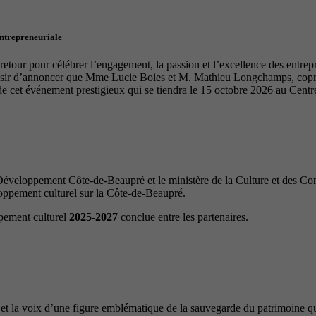
entrepreneuriale
tour pour célébrer l’engagement, la passion et l’excellence des entrep
laisir d’annoncer que Mme Lucie Boies et M. Mathieu Longchamps, copro
de cet événement prestigieux qui se tiendra le 15 octobre 2026 au Cen
veloppement Côte-de-Beaupré et le ministère de la Culture et des Com
loppement culturel sur la Côte-de-Beaupré.
ppement culturel
2025-2027
conclue entre les partenaires.
et la voix d’une figure emblématique de la sauvegarde du patrimoine qué