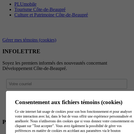
PLUmobile
Tourisme Côte-de-Beaupré
Culture et Patrimoine Côte-de-Beaupré
Gérer mes témoins (cookies)
INFOLETTRE
Soyez les premiers informés des nouveautés concernant
Développement Côte-de-Beaupré.
Consentement aux fichiers témoins (cookies)
Ce site internet fait usage de cookies pour son bon fonctionnement et pour analyser
votre interaction avec lui, dans le but de vous offrir une expérience personnalisée et
PARTENAIRES
améliorée. Nous n'utiliserons des cookies que si vous donnez votre consentement en
cliquant sur "Tout accepter". Vous avez également la possibilité de gérer vos
préférences en matière de cookies en accédant aux paramètres via le bouton