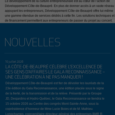
Le développement de la culture entrepreneuriale est au cœur de l’action de
Développement Côte-de-Beaupré. En plus de donner accès à un vaste réseau
appuyant les entrepreneurs, Développement Côte-de-Beaupré offre lui-même
une gamme étendue de services dédiés à cette fin. Les solutions techniques et
de financement permettent aux entrepreneurs de passer du projet au concert.
NOUVELLES
10 juillet 2026
LA CÔTE-DE-BEAUPRÉ CÉLÈBRE L’EXCELLENCE DE
SES GENS D’AFFAIRES LE GALA RECONNAISSANCE –
UNE CÉLÉBRATION À NE PAS MANQUER !
Développement Côte-de-Beaupré est fier de dévoiler les lauréats de la
23e édition du Gala Reconnaissance, une édition placée sous le signe
de la fierté, de la transmission et de la relève. Présenté par le Groupe
JD, Desjardins et Hydro-Québec, le Gala Reconnaissance se tiendra le
15 octobre 2026 au Centre des congrès Mont-Sainte-Anne, sous la
coprésidence d’honneur de Mme Lucie Boies et de M. Mathieu
Longchamps, copropriétaire directeur général des entreprises BMR R.