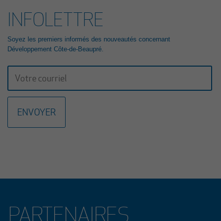
INFOLETTRE
23 mars 2026
GALA RECONNAISSANCE 2026: UNE 23E ÉDITION
PORTÉE PAR L’HÉRITAGE ET LA RELÈVE
Soyez les premiers informés des nouveautés concernant
ENTREPRENEURIALE
Développement Côte-de-Beaupré.
La 23e édition du Gala Reconnaissance de la Côte-de-Beaupré est de
retour pour célébrer l’engagement, la passion et l’excellence des
entrepreneurs, organisations et bâtisseurs qui contribuent au
dynamisme de la communauté d’affaires de la région. Cette année,
nous avons le plaisir d’annoncer que Mme Lucie Boies et M. Mathieu
Longchamps, copropriétaire et directeur général des entreprises BMR
R. Boies de Beaupré et de Château-Richer, assureront la coprésidence
d’honneur de cet événement prestigieux qui se tiendra le 15 octobre
2026 au Centre des congrès Mont-Sainte-Anne.
Lire le communiqué
4 février 2026
APPEL DE PROJETS EN DÉVELOPPEMENT CULTUREL
2026
PARTENAIRES
La Municipalité régionale de comté (MRC) de La Côte-de-Beaupré,
Développement Côte-de-Beaupré et le ministère de la Culture et des