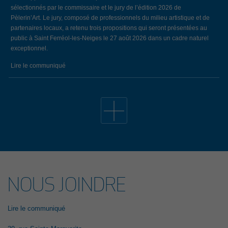
sélectionnés par le commissaire et le jury de l’édition 2026 de
Pèlerin’Art. Le jury, composé de professionnels du milieu artistique et de
partenaires locaux, a retenu trois propositions qui seront présentées au
public à Saint Ferréol-les-Neiges le 27 août 2026 dans un cadre naturel
exceptionnel.
Lire le communiqué
19 avril 2026
34E ÉDITION DE L’ÉVÈNEMENT EMPLOI CÔTE-DE-
BEAUPRÉ: LE BILAN
Lors de la 34e édition de l’Évènement Emploi Côte-de-Beaupré, qui
s’est déroulé le jeudi 26 mars dernier au Centre communautaire de
L’Ange-Gardien, 147 chercheurs d’emploi ont remis un nombre total de
209 curriculum vitae aux 29 entreprises et organismes présents. Notons
que, parmi celles-ci, 7 entreprises ont pris part à l’évènement pour la
NOUS JOINDRE
première fois. Cet évènement a été rendu possible grâce à la
participation financière du gouvernement du Québec.
Lire le communiqué
Lire le communiqué