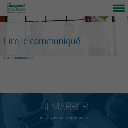
ACCUEIL
ORGANISATION
Lire le communiqué
GRANDS ENJEUX
ENTREPRENEURS INSPIRANTS
Lire le communiqué
NOUVELLES
NOUS JOINDRE
DÉMARRER
ou acquérir une entreprise