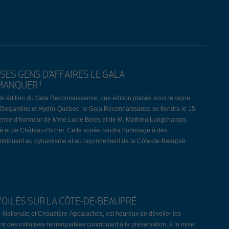
SES GENS D’AFFAIRES LE GALA
MANQUER !
3e édition du Gala Reconnaissance, une édition placée sous le signe
JD, Desjardins et Hydro-Québec, le Gala Reconnaissance se tiendra le 15
dence d’honneur de Mme Lucie Boies et de M. Mathieu Longchamps,
ré et de Château-Richer. Cette soirée rendra hommage à des
 contribuent au dynamisme et au rayonnement de la Côte-de-Beaupré.
VOILÉS SUR LA CÔTE-DE-BEAUPRÉ
-Nationale et Chaudière-Appalaches, est heureux de dévoiler les
nt des initiatives remarquables contribuant à la préservation, à la mise