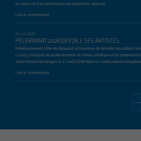
en valeur et à la transmission du patrimoine régional.
Lire le communiqué
21 avril 2026
PÈLERIN’ART 2026 DÉVOILE SES ARTISTES
Développement Côte-de-Beaupré est heureux de dévoiler les artistes sélect
Le jury, composé de professionnels du milieu artistique et de partenaires 
Saint Ferréol-les-Neiges le 27 août 2026 dans un cadre naturel exception
Lire le communiqué
19 avril 2026
34E ÉDITION DE L’ÉVÈNEMENT EMPLOI CÔTE-DE-BE
Lors de la 34e édition de l’Évènement Emploi Côte-de-Beaupré, qui s’est
Gardien, 147 chercheurs d’emploi ont remis un nombre total de 209 curri
parmi celles-ci, 7 entreprises ont pris part à l’évènement pour la première
financière du gouvernement du Québec.
Lire le communiqué