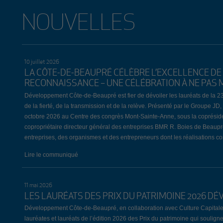
NOUVELLES
10 juillet 2026
LA CÔTE-DE-BEAUPRÉ CÉLÈBRE L’EXCELLENCE DE 
RECONNAISSANCE – UNE CÉLÉBRATION À NE PAS 
Développement Côte-de-Beaupré est fier de dévoiler les lauréats de la 2
de la fierté, de la transmission et de la relève. Présenté par le Groupe 
octobre 2026 au Centre des congrès Mont-Sainte-Anne, sous la coprési
copropriétaire directeur général des entreprises BMR R. Boies de Beaup
entreprises, des organismes et des entrepreneurs dont les réalisations
Lire le communiqué
11 mai 2026
LES LAURÉATS DES PRIX DU PATRIMOINE 2026 DÉ
Développement Côte-de-Beaupré, en collaboration avec Culture Capitale
lauréates et lauréats de l’édition 2026 des Prix du patrimoine qui souligne