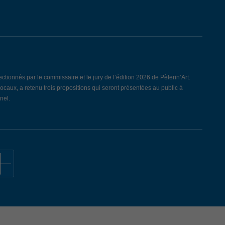
ionnés par le commissaire et le jury de l’édition 2026 de Pèlerin’Art.
locaux, a retenu trois propositions qui seront présentées au public à
nel.
AUPRÉ: LE BILAN
 déroulé le jeudi 26 mars dernier au Centre communautaire de L’Ange-
culum vitae aux 29 entreprises et organismes présents. Notons que,
 fois. Cet évènement a été rendu possible grâce à la participation