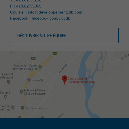
T : 418.827.5256
F : 418.827.5065
Courriel :
info@developpementcdb.com
Facebook :
facebook.com/cldcdb
DÉCOUVRIR NOTRE ÉQUIPE
Développement Côte-de-Beaupré
est gestionnaire de :
PLUmobile
Tourisme Côte-de-Beaupré
Culture et Patrimoine Côte-de-Beaupré
Gérer mes témoins (cookies)