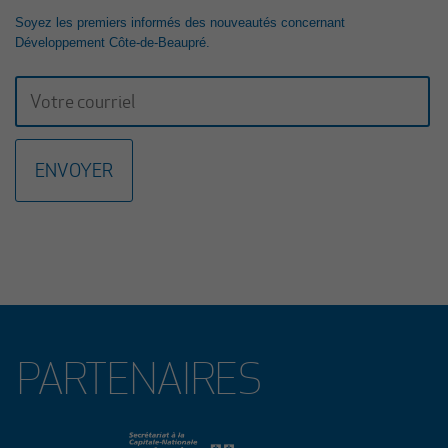
ENTREPRENEURIALE
Soyez les premiers informés des nouveautés concernant
La 23e édition du Gala Reconnaissance de la Côte-de-Beaupré est de
Développement Côte-de-Beaupré.
retour pour célébrer l’engagement, la passion et l’excellence des
entrepreneurs, organisations et bâtisseurs qui contribuent au
dynamisme de la communauté d’affaires de la région. Cette année,
nous avons le plaisir d’annoncer que Mme Lucie Boies et M. Mathieu
Longchamps, copropriétaire et directeur général des entreprises BMR
R. Boies de Beaupré et de Château-Richer, assureront la coprésidence
d’honneur de cet événement prestigieux qui se tiendra le 15 octobre
2026 au Centre des congrès Mont-Sainte-Anne.
Lire le communiqué
4 février 2026
APPEL DE PROJETS EN DÉVELOPPEMENT CULTUREL
2026
La Municipalité régionale de comté (MRC) de La Côte-de-Beaupré,
PARTENAIRES
Développement Côte-de-Beaupré et le ministère de la Culture et des
Communications, partenaires de l’Entente de développement culturel
2025-2027
, annoncent aujourd’hui un appel de projets visant le
développement culturel sur la Côte-de-Beaupré.