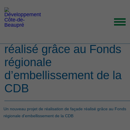
Un nouveau projet de
réalisation de façade
réalisé grâce au Fonds
ACCUEIL
régionale
ORGANISATION
GRANDS ENJEUX
d’embellissement de la
ENTREPRENEURS INSPIRANTS
CDB
NOUVELLES
NOUS JOINDRE
Un nouveau projet de réalisation de façade réalisé grâce au Fonds
régionale d'embellissement de la CDB