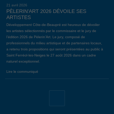
21 avril 2026
PÈLERIN’ART 2026 DÉVOILE SES
ARTISTES
Développement Côte-de-Beaupré est heureux de dévoiler
les artistes sélectionnés par le commissaire et le jury de
l’édition 2026 de Pèlerin’Art. Le jury, composé de
professionnels du milieu artistique et de partenaires locaux,
a retenu trois propositions qui seront présentées au public à
Saint Ferréol-les-Neiges le 27 août 2026 dans un cadre
naturel exceptionnel.
Lire le communiqué
19 avril 2026
34E ÉDITION DE L’ÉVÈNEMENT EMPLOI
CÔTE-DE-BEAUPRÉ: LE BILAN
Lors de la 34e édition de l’Évènement Emploi Côte-de-