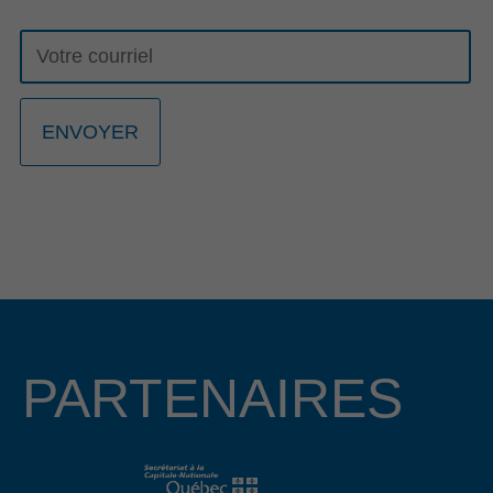
23 mars 2026
GALA RECONNAISSANCE 2026: UNE
23E ÉDITION PORTÉE PAR L’HÉRITAGE
ET LA RELÈVE ENTREPRENEURIALE
La 23e édition du Gala Reconnaissance de la Côte-de-
Beaupré est de retour pour célébrer l’engagement, la
passion et l’excellence des entrepreneurs, organisations et
bâtisseurs qui contribuent au dynamisme de la communauté
d’affaires de la région. Cette année, nous avons le plaisir
d’annoncer que Mme Lucie Boies et M. Mathieu
Longchamps, copropriétaire et directeur général des
entreprises BMR R. Boies de Beaupré et de Château-
Richer, assureront la coprésidence d’honneur de cet
événement prestigieux qui se tiendra le 15 octobre 2026 au
PARTENAIRES
Centre des congrès Mont-Sainte-Anne.
Lire le communiqué