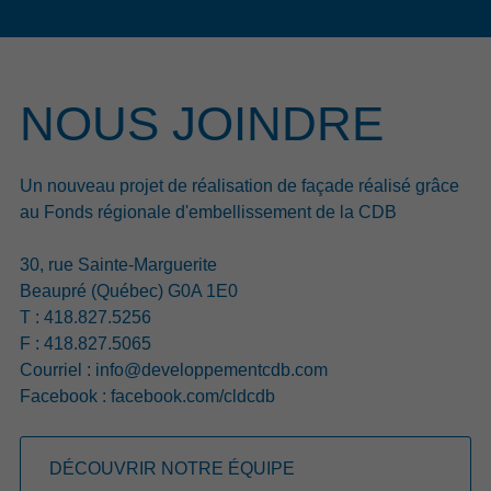
Beaupré, qui s’est déroulé le jeudi 26 mars dernier au
Centre communautaire de L’Ange-Gardien, 147 chercheurs
d’emploi ont remis un nombre total de 209 curriculum vitae
aux 29 entreprises et organismes présents. Notons que,
NOUS JOINDRE
parmi celles-ci, 7 entreprises ont pris part à l’évènement
pour la première fois. Cet évènement a été rendu possible
grâce à la participation financière du gouvernement du
Un nouveau projet de réalisation de façade réalisé grâce
Québec.
au Fonds régionale d'embellissement de la CDB
Lire le communiqué
30, rue Sainte-Marguerite
Beaupré (Québec) G0A 1E0
14 avril 2026
T : 418.827.5256
APPEL DE PROJETS 2025-2028 DE
F : 418.827.5065
PAYSAGES CAPITALE-NATIONALE: 11
Courriel :
info@developpementcdb.com
INITIATIVES MISE EN VALEUR DES
Facebook :
facebook.com/cldcdb
PAYSAGES SUR L’ENSEMBLE DU
TERRITOIRE
Les partenaires de Paysages Capitale-Nationale (PCN) sont
DÉCOUVRIR NOTRE ÉQUIPE