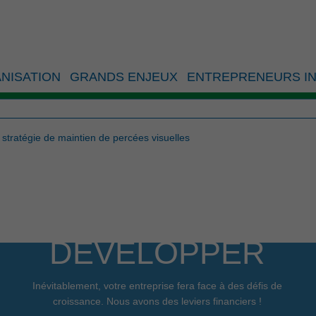
 oeuvre d’une stratégie d
NISATION
GRANDS ENJEUX
ENTREPRENEURS IN
s
stratégie de maintien de percées visuelles
DÉVELOPPER
Inévitablement, votre entreprise fera face à des défis de
croissance. Nous avons des leviers financiers !