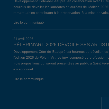
Développement Côte-de-Beaupré, en collaboration avec Cultu
heureux de dévoiler les lauréates et lauréats de l’édition 2026 
remarquables contribuant à la préservation, à la mise en valeu
Lire le communiqué
21 avril 2026
PÈLERIN’ART 2026 DÉVOILE SES ARTIST
Développement Côte-de-Beaupré est heureux de dévoiler les ar
l’édition 2026 de Pèlerin’Art. Le jury, composé de professionne
trois propositions qui seront présentées au public à Saint Fer
exceptionnel.
Lire le communiqué
19 avril 2026
34E ÉDITION DE L’ÉVÈNEMENT EMPLOI 
Lors de la 34e édition de l’Évènement Emploi Côte-de-Beaupré,