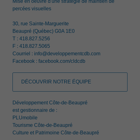
Mise en oeuvre d'une stratégie de maintien de
percées visuelles
30, rue Sainte-Marguerite
Beaupré (Québec) G0A 1E0
T : 418.827.5256
F : 418.827.5065
Courriel :
info@developpementcdb.com
Facebook :
facebook.com/cldcdb
DÉCOUVRIR NOTRE ÉQUIPE
Développement Côte-de-Beaupré
est gestionnaire de :
PLUmobile
Tourisme Côte-de-Beaupré
Culture et Patrimoine Côte-de-Beaupré