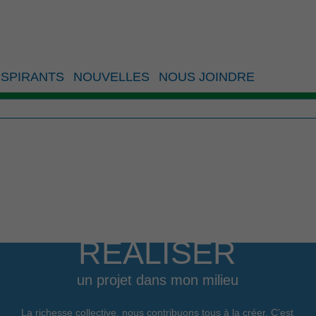
e maintien de percées
SPIRANTS
NOUVELLES
NOUS JOINDRE
RÉALISER
un projet dans mon milieu
La richesse collective, nous contribuons tous à la créer. C’est