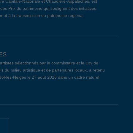
re Capitale-Nationale et Chaudière-Appalaches, est
des Prix du patrimoine qui soulignent des initiatives
r et à la transmission du patrimoine régional.
ES
tistes sélectionnés par le commissaire et le jury de
ls du milieu artistique et de partenaires locaux, a retenu
réol-les-Neiges le 27 août 2026 dans un cadre naturel
CÔTE-DE-BEAUPRÉ: LE BILAN
 qui s’est déroulé le jeudi 26 mars dernier au Centre