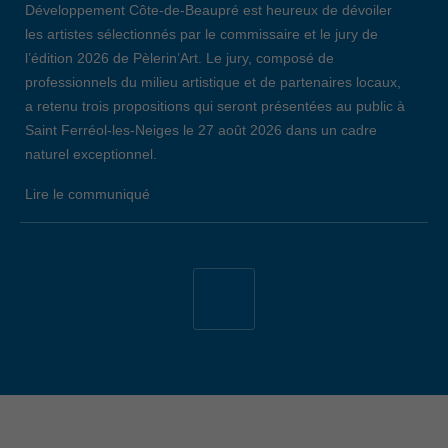
Développement Côte-de-Beaupré est heureux de dévoiler
les artistes sélectionnés par le commissaire et le jury de
l’édition 2026 de Pèlerin’Art. Le jury, composé de
professionnels du milieu artistique et de partenaires locaux,
a retenu trois propositions qui seront présentées au public à
Saint Ferréol-les-Neiges le 27 août 2026 dans un cadre
naturel exceptionnel.
Lire le communiqué
19 avril 2026
34E ÉDITION DE L’ÉVÈNEMENT EMPLOI
CÔTE-DE-BEAUPRÉ: LE BILAN
Lors de la 34e édition de l’Évènement Emploi Côte-de-
Beaupré, qui s’est déroulé le jeudi 26 mars dernier au
Centre communautaire de L’Ange-Gardien, 147 chercheurs
d’emploi ont remis un nombre total de 209 curriculum vitae
aux 29 entreprises et organismes présents. Notons que,