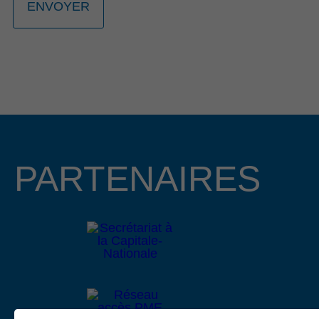
La 23e édition du Gala Reconnaissance de la Côte-de-
Beaupré est de retour pour célébrer l’engagement, la
passion et l’excellence des entrepreneurs, organisations et
bâtisseurs qui contribuent au dynamisme de la communauté
d’affaires de la région. Cette année, nous avons le plaisir
d’annoncer que Mme Lucie Boies et M. Mathieu
Longchamps, copropriétaire et directeur général des
entreprises BMR R. Boies de Beaupré et de Château-
Richer, assureront la coprésidence d’honneur de cet
PARTENAIRES
événement prestigieux qui se tiendra le 15 octobre 2026 au
Centre des congrès Mont-Sainte-Anne.
Lire le communiqué
4 février 2026
APPEL DE PROJETS EN
DÉVELOPPEMENT CULTUREL 2026