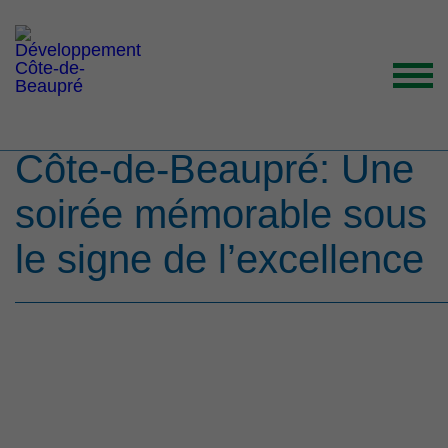
La 21e édition du Gala
Reconnaissance de la
Côte-de-Beaupré: Une
ACCUEIL
soirée mémorable sous
ORGANISATION
GRANDS ENJEUX
le signe de l’excellence
ENTREPRENEURS INSPIRANTS
NOUVELLES
NOUS JOINDRE