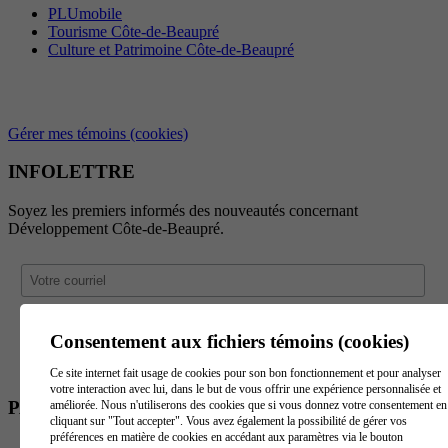
PLUmobile
Tourisme Côte-de-Beaupré
Culture et Patrimoine Côte-de-Beaupré
Gérer mes témoins (cookies)
INFOLETTRE
Soyez les premiers informés des nouveautés concernant
Développement Côte-de-Beaupré.
Consentement aux fichiers témoins (cookies)
Ce site internet fait usage de cookies pour son bon fonctionnement et pour analyser
votre interaction avec lui, dans le but de vous offrir une expérience personnalisée et
PARTENAIRES
améliorée. Nous n'utiliserons des cookies que si vous donnez votre consentement en
cliquant sur "Tout accepter". Vous avez également la possibilité de gérer vos
préférences en matière de cookies en accédant aux paramètres via le bouton