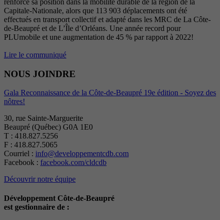
renforce sa position dans la mobilité durable de la région de la
Capitale-Nationale, alors que 113 903 déplacements ont été
effectués en transport collectif et adapté dans les MRC de La Côte-
de-Beaupré et de L’Île d’Orléans. Une année record pour
PLUmobile et une augmentation de 45 % par rapport à 2022!
Lire le communiqué
NOUS JOINDRE
Gala Reconnaissance de la Côte-de-Beaupré 19e édition - Soyez des
nôtres!
30, rue Sainte-Marguerite
Beaupré (Québec) G0A 1E0
T : 418.827.5256
F : 418.827.5065
Courriel :
info@developpementcdb.com
Facebook :
facebook.com/cldcdb
Découvrir notre équipe
Développement Côte-de-Beaupré
est gestionnaire de :