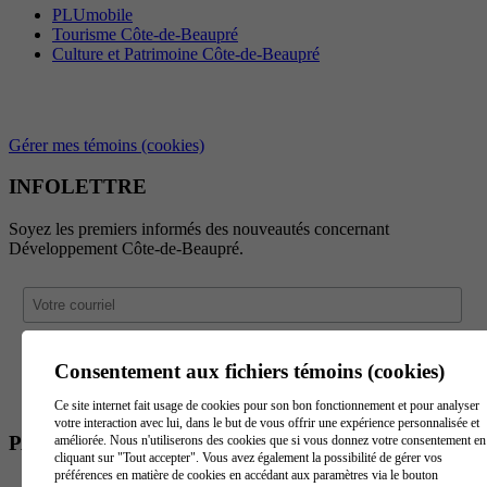
PLUmobile
Tourisme Côte-de-Beaupré
Culture et Patrimoine Côte-de-Beaupré
Gérer mes témoins (cookies)
INFOLETTRE
Soyez les premiers informés des nouveautés concernant
Développement Côte-de-Beaupré.
Consentement aux fichiers témoins (cookies)
Ce site internet fait usage de cookies pour son bon fonctionnement et pour analyser
votre interaction avec lui, dans le but de vous offrir une expérience personnalisée et
PARTENAIRES
améliorée. Nous n'utiliserons des cookies que si vous donnez votre consentement en
cliquant sur "Tout accepter". Vous avez également la possibilité de gérer vos
préférences en matière de cookies en accédant aux paramètres via le bouton