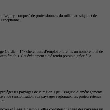
t. Le jury, composé de professionnels du milieu artistique et de
l exceptionnel.
nge-Gardien, 147 chercheurs d’emploi ont remis un nombre total de
première fois. Cet évènement a été rendu possible grâce à la
t protéger les paysages de la région. Qu’il s’agisse d’aménagements
 et de sensibilisation aux paysages régionaux, les projets retenus
ire.
innover et à agir. Ensemble, elles contribuent à faire des paysages un