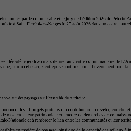
ectionnés par le commissaire et le jury de l’édition 2026 de Pèlerin’Ar
u public à Saint Ferréol-les-Neiges le 27 août 2026 dans un cadre nature
’est déroulé le jeudi 26 mars dernier au Centre communautaire de L’A
 que, parmi celles-ci, 7 entreprises ont pris part à l’évènement pour la 
 en valeur des paysages sur l’ensemble du territoire
nnoncer les 11 projets porteurs qui contribueront à révéler, enrichir e
, de mise en valeur patrimoniale ou encore de démarches de connaissance
le-Nationale et à renforcer le lien entre les communautés et leur territo
 possibles en matière de paysage, ainsi que de la capacité des milieux à 