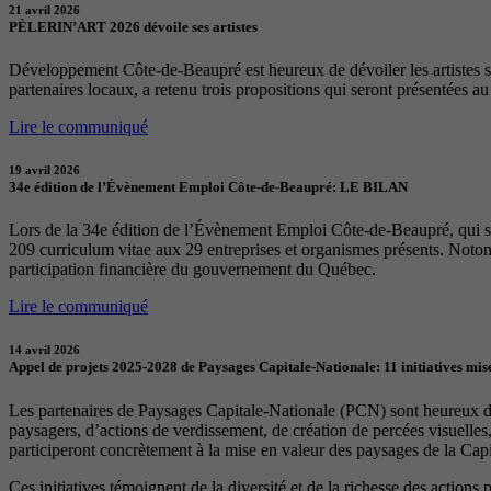
21 avril 2026
PÈLERIN’ART 2026 dévoile ses artistes
Développement Côte-de-Beaupré est heureux de dévoiler les artistes sél
partenaires locaux, a retenu trois propositions qui seront présentées a
Lire le communiqué
19 avril 2026
34e édition de l’Évènement Emploi Côte-de-Beaupré: LE BILAN
Lors de la 34e édition de l’Évènement Emploi Côte-de-Beaupré, qui s
209 curriculum vitae aux 29 entreprises et organismes présents. Notons
participation financière du gouvernement du Québec.
Lire le communiqué
14 avril 2026
Appel de projets 2025-2028 de Paysages Capitale-Nationale: 11 initiatives mise
Les partenaires de Paysages Capitale-Nationale (PCN) sont heureux d’a
paysagers, d’actions de verdissement, de création de percées visuelles
participeront concrètement à la mise en valeur des paysages de la Capita
Ces initiatives témoignent de la diversité et de la richesse des actions