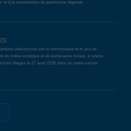
r et à la transmission du patrimoine régional.
ES
tistes sélectionnés par le commissaire et le jury de
ls du milieu artistique et de partenaires locaux, a retenu
réol-les-Neiges le 27 août 2026 dans un cadre naturel
CÔTE-DE-BEAUPRÉ: LE BILAN
 qui s’est déroulé le jeudi 26 mars dernier au Centre
t remis un nombre total de 209 curriculum vitae aux 29
i, 7 entreprises ont pris part à l’évènement pour la