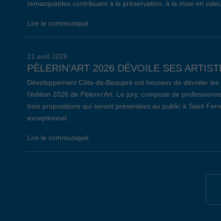
remarquables contribuant à la préservation, à la mise en valeu
Lire le communiqué
21 avril 2026
PÈLERIN’ART 2026 DÉVOILE SES ARTIST
Développement Côte-de-Beaupré est heureux de dévoiler les ar
l’édition 2026 de Pèlerin’Art. Le jury, composé de professionne
trois propositions qui seront présentées au public à Saint Fer
exceptionnel.
Lire le communiqué
19 avril 2026
34E ÉDITION DE L’ÉVÈNEMENT EMPLOI 
Lors de la 34e édition de l’Évènement Emploi Côte-de-Beaupré,
communautaire de L’Ange-Gardien, 147 chercheurs d’emploi on
entreprises et organismes présents. Notons que, parmi celles-c