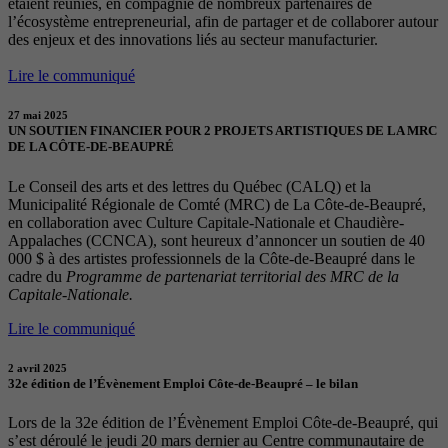
étaient réunies, en compagnie de nombreux partenaires de
l’écosystème entrepreneurial, afin de partager et de collaborer autour
des enjeux et des innovations liés au secteur manufacturier.
Lire le communiqué
27 mai 2025
UN SOUTIEN FINANCIER POUR 2 PROJETS ARTISTIQUES DE LA MRC
DE LA CÔTE-DE-BEAUPRÉ
Le Conseil des arts et des lettres du Québec (CALQ) et la
Municipalité Régionale de Comté (MRC) de La Côte-de-Beaupré,
en collaboration avec Culture Capitale-Nationale et Chaudière-
Appalaches (CCNCA), sont heureux d’annoncer un soutien de 40
000 $ à des artistes professionnels de la Côte-de-Beaupré dans le
cadre du
Programme de partenariat territorial des MRC de la
Capitale-Nationale.
Lire le communiqué
2 avril 2025
32e édition de l’Évènement Emploi Côte-de-Beaupré – le bilan
Lors de la 32e édition de l’Évènement Emploi Côte-de-Beaupré, qui
s’est déroulé le jeudi 20 mars dernier au Centre communautaire de