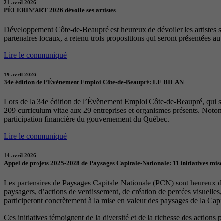
21 avril 2026
PÈLERIN’ART 2026 dévoile ses artistes
Développement Côte-de-Beaupré est heureux de dévoiler les artistes sél
partenaires locaux, a retenu trois propositions qui seront présentées a
Lire le communiqué
19 avril 2026
34e édition de l’Évènement Emploi Côte-de-Beaupré: LE BILAN
Lors de la 34e édition de l’Évènement Emploi Côte-de-Beaupré, qui s
209 curriculum vitae aux 29 entreprises et organismes présents. Notons
participation financière du gouvernement du Québec.
Lire le communiqué
14 avril 2026
Appel de projets 2025-2028 de Paysages Capitale-Nationale: 11 initiatives mise
Les partenaires de Paysages Capitale-Nationale (PCN) sont heureux d’a
paysagers, d’actions de verdissement, de création de percées visuelles
participeront concrètement à la mise en valeur des paysages de la Capita
Ces initiatives témoignent de la diversité et de la richesse des actions