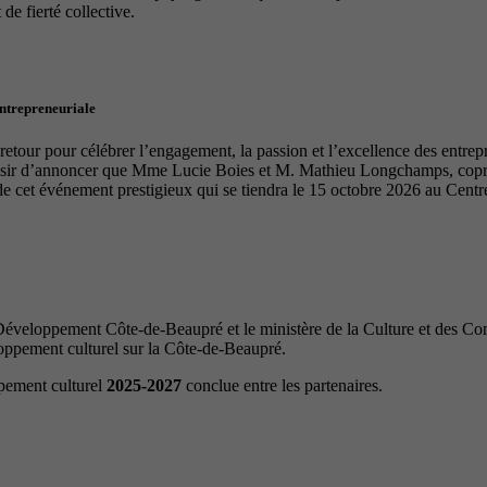
de fierté collective.
entrepreneuriale
tour pour célébrer l’engagement, la passion et l’excellence des entrep
laisir d’annoncer que Mme Lucie Boies et M. Mathieu Longchamps, copro
de cet événement prestigieux qui se tiendra le 15 octobre 2026 au Cen
veloppement Côte-de-Beaupré et le ministère de la Culture et des Com
loppement culturel sur la Côte-de-Beaupré.
ppement culturel
2025-2027
conclue entre les partenaires.