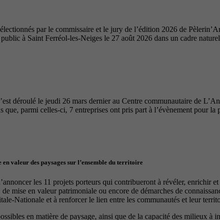
ectionnés par le commissaire et le jury de l’édition 2026 de Pèlerin’Ar
u public à Saint Ferréol-les-Neiges le 27 août 2026 dans un cadre nature
’est déroulé le jeudi 26 mars dernier au Centre communautaire de L’A
 que, parmi celles-ci, 7 entreprises ont pris part à l’évènement pour la 
 en valeur des paysages sur l’ensemble du territoire
nnoncer les 11 projets porteurs qui contribueront à révéler, enrichir e
, de mise en valeur patrimoniale ou encore de démarches de connaissance
le-Nationale et à renforcer le lien entre les communautés et leur territo
 possibles en matière de paysage, ainsi que de la capacité des milieux à 