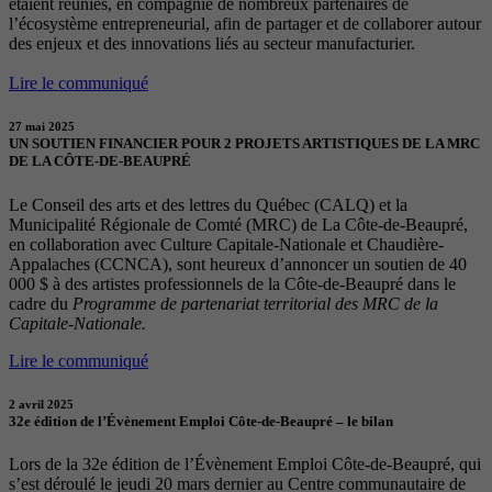
étaient réunies, en compagnie de nombreux partenaires de
l’écosystème entrepreneurial, afin de partager et de collaborer autour
des enjeux et des innovations liés au secteur manufacturier.
Lire le communiqué
27 mai 2025
UN SOUTIEN FINANCIER POUR 2 PROJETS ARTISTIQUES DE LA MRC
DE LA CÔTE-DE-BEAUPRÉ
Le Conseil des arts et des lettres du Québec (CALQ) et la
Municipalité Régionale de Comté (MRC) de La Côte-de-Beaupré,
en collaboration avec Culture Capitale-Nationale et Chaudière-
Appalaches (CCNCA), sont heureux d’annoncer un soutien de 40
000 $ à des artistes professionnels de la Côte-de-Beaupré dans le
cadre du
Programme de partenariat territorial des MRC de la
Capitale-Nationale.
Lire le communiqué
2 avril 2025
32e édition de l’Évènement Emploi Côte-de-Beaupré – le bilan
Lors de la 32e édition de l’Évènement Emploi Côte-de-Beaupré, qui
s’est déroulé le jeudi 20 mars dernier au Centre communautaire de